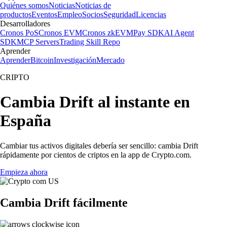
Quiénes somos
Noticias
Noticias de
productos
Eventos
Empleo
Socios
Seguridad
Licencias
Desarrolladores
Cronos PoS
Cronos EVM
Cronos zkEVM
Pay SDK
AI Agent
SDK
MCP Servers
Trading Skill Repo
Aprender
Aprender
Bitcoin
Investigación
Mercado
CRIPTO
Cambia Drift al instante en
España
Cambiar tus activos digitales debería ser sencillo: cambia Drift
rápidamente por cientos de criptos en la app de Crypto.com.
Empieza ahora
Cambia Drift fácilmente