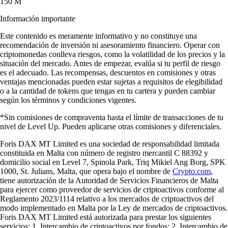
150 M
Información importante
Este contenido es meramente informativo y no constituye una
recomendación de inversión ni asesoramiento financiero. Operar con
criptomonedas conlleva riesgos, como la volatilidad de los precios y la
situación del mercado. Antes de empezar, evalúa si tu perfil de riesgo
es el adecuado. Las recompensas, descuentos en comisiones y otras
ventajas mencionadas pueden estar sujetas a requisitos de elegibilidad
o a la cantidad de tokens que tengas en tu cartera y pueden cambiar
según los términos y condiciones vigentes.
*Sin comisiones de compraventa hasta el límite de transacciones de tu
nivel de Level Up. Pueden aplicarse otras comisiones y diferenciales.
Foris DAX MT Limited es una sociedad de responsabilidad limitada
constituida en Malta con número de registro mercantil C 88392 y
domicilio social en Level 7, Spinola Park, Triq Mikiel Ang Borg, SPK
1000, St. Julians, Malta, que opera bajo el nombre de
Crypto.com
,
tiene autorización de la Autoridad de Servicios Financieros de Malta
para ejercer como proveedor de servicios de criptoactivos conforme al
Reglamento 2023/1114 relativo a los mercados de criptoactivos del
modo implementado en Malta por la Ley de mercados de criptoactivos.
Foris DAX MT Limited está autorizada para prestar los siguientes
servicios: 1. Intercambio de criptoactivos por fondos; 2. Intercambio de