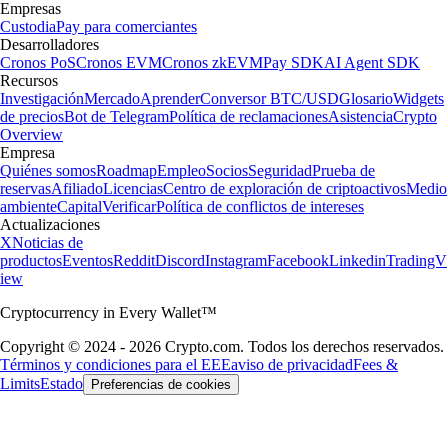
Empresas
Custodia
Pay para comerciantes
Desarrolladores
Cronos PoS
Cronos EVM
Cronos zkEVM
Pay SDK
AI Agent SDK
Recursos
Investigación
Mercado
Aprender
Conversor BTC/USD
Glosario
Widgets
de precios
Bot de Telegram
Política de reclamaciones
Asistencia
Crypto
Overview
Empresa
Quiénes somos
Roadmap
Empleo
Socios
Seguridad
Prueba de
reservas
Afiliado
Licencias
Centro de exploración de criptoactivos
Medio
ambiente
Capital
Verificar
Política de conflictos de intereses
Actualizaciones
X
Noticias de
productos
Eventos
Reddit
Discord
Instagram
Facebook
Linkedin
TradingV
iew
Cryptocurrency in Every Wallet™
Copyright © 2024 - 2026 Crypto.com. Todos los derechos reservados.
Términos y condiciones para el EEE
aviso de privacidad
Fees &
Limits
Estado
Preferencias de cookies