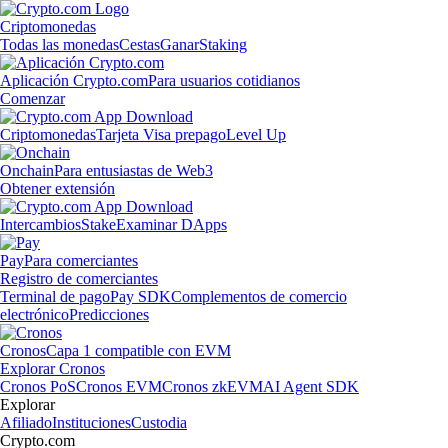
Criptomonedas
Todas las monedas
Cestas
Ganar
Staking
Aplicación Crypto.com
Para usuarios cotidianos
Comenzar
Criptomonedas
Tarjeta Visa prepago
Level Up
Onchain
Para entusiastas de Web3
Obtener extensión
Intercambios
Stake
Examinar DApps
Pay
Para comerciantes
Registro de comerciantes
Terminal de pago
Pay SDK
Complementos de comercio
electrónico
Predicciones
Cronos
Capa 1 compatible con EVM
Explorar Cronos
Cronos PoS
Cronos EVM
Cronos zkEVM
AI Agent SDK
Explorar
Afiliado
Instituciones
Custodia
Crypto.com