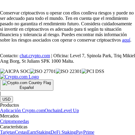
Conservar criptoactivos u operar con ellos conlleva riesgos y puede no
ser adecuado para todo el mundo. Ten en cuenta que el rendimiento
pasado no garantiza el rendimiento futuro. Considera cuidadosamente
si invertir en criptoactivos es adecuado para ti según tu situación
financiera y tolerancia al riesgo. Puedes encontrar más información
sobre los riesgos asociados con operar o conservar criptoactivos
aquí
.
Contacto:
chat.crypto.com
| Oficina: Level 7, Spinola Park, Triq Mikiel
Ang Borg, St Julians SPK 1000 Malta.
Español
|
USD
Productos
Aplicación Crypto.com
Onchain
Level Up
Mercados
Criptomonedas
Características
Tarjetas
Cestas
Earn
Staking
DeFi Staking
Pay
Prime