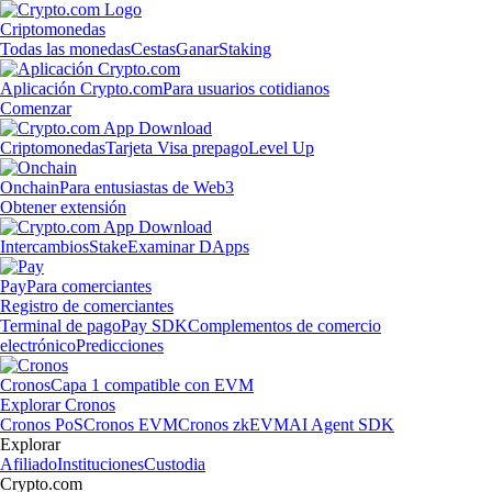
Criptomonedas
Todas las monedas
Cestas
Ganar
Staking
Aplicación Crypto.com
Para usuarios cotidianos
Comenzar
Criptomonedas
Tarjeta Visa prepago
Level Up
Onchain
Para entusiastas de Web3
Obtener extensión
Intercambios
Stake
Examinar DApps
Pay
Para comerciantes
Registro de comerciantes
Terminal de pago
Pay SDK
Complementos de comercio
electrónico
Predicciones
Cronos
Capa 1 compatible con EVM
Explorar Cronos
Cronos PoS
Cronos EVM
Cronos zkEVM
AI Agent SDK
Explorar
Afiliado
Instituciones
Custodia
Crypto.com