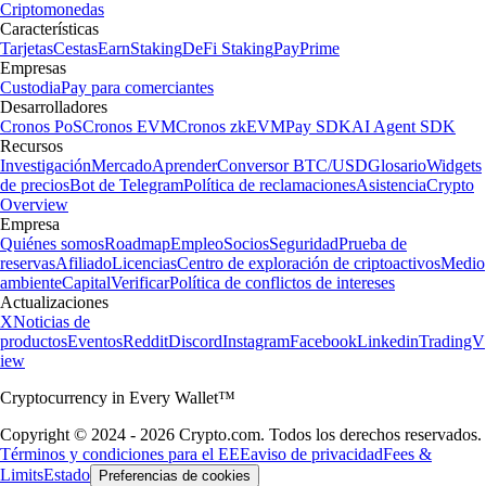
Criptomonedas
Características
Tarjetas
Cestas
Earn
Staking
DeFi Staking
Pay
Prime
Empresas
Custodia
Pay para comerciantes
Desarrolladores
Cronos PoS
Cronos EVM
Cronos zkEVM
Pay SDK
AI Agent SDK
Recursos
Investigación
Mercado
Aprender
Conversor BTC/USD
Glosario
Widgets
de precios
Bot de Telegram
Política de reclamaciones
Asistencia
Crypto
Overview
Empresa
Quiénes somos
Roadmap
Empleo
Socios
Seguridad
Prueba de
reservas
Afiliado
Licencias
Centro de exploración de criptoactivos
Medio
ambiente
Capital
Verificar
Política de conflictos de intereses
Actualizaciones
X
Noticias de
productos
Eventos
Reddit
Discord
Instagram
Facebook
Linkedin
TradingV
iew
Cryptocurrency in Every Wallet™
Copyright © 2024 - 2026 Crypto.com. Todos los derechos reservados.
Términos y condiciones para el EEE
aviso de privacidad
Fees &
Limits
Estado
Preferencias de cookies