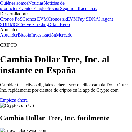
Quiénes somos
Noticias
Noticias de
productos
Eventos
Empleo
Socios
Seguridad
Licencias
Desarrolladores
Cronos PoS
Cronos EVM
Cronos zkEVM
Pay SDK
AI Agent
SDK
MCP Servers
Trading Skill Repo
Aprender
Aprender
Bitcoin
Investigación
Mercado
CRIPTO
Cambia Dollar Tree, Inc. al
instante en España
Cambiar tus activos digitales debería ser sencillo: cambia Dollar Tree,
Inc. rápidamente por cientos de criptos en la app de Crypto.com.
Empieza ahora
Cambia Dollar Tree, Inc. fácilmente