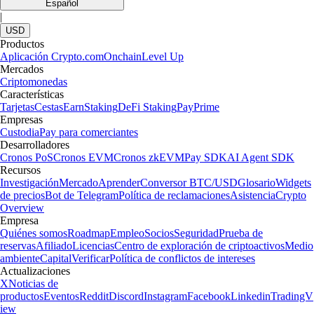
Español
|
USD
Productos
Aplicación Crypto.com
Onchain
Level Up
Mercados
Criptomonedas
Características
Tarjetas
Cestas
Earn
Staking
DeFi Staking
Pay
Prime
Empresas
Custodia
Pay para comerciantes
Desarrolladores
Cronos PoS
Cronos EVM
Cronos zkEVM
Pay SDK
AI Agent SDK
Recursos
Investigación
Mercado
Aprender
Conversor BTC/USD
Glosario
Widgets
de precios
Bot de Telegram
Política de reclamaciones
Asistencia
Crypto
Overview
Empresa
Quiénes somos
Roadmap
Empleo
Socios
Seguridad
Prueba de
reservas
Afiliado
Licencias
Centro de exploración de criptoactivos
Medio
ambiente
Capital
Verificar
Política de conflictos de intereses
Actualizaciones
X
Noticias de
productos
Eventos
Reddit
Discord
Instagram
Facebook
Linkedin
TradingV
iew