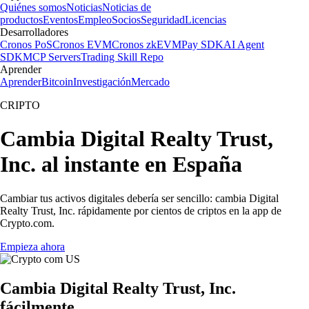
Quiénes somos
Noticias
Noticias de
productos
Eventos
Empleo
Socios
Seguridad
Licencias
Desarrolladores
Cronos PoS
Cronos EVM
Cronos zkEVM
Pay SDK
AI Agent
SDK
MCP Servers
Trading Skill Repo
Aprender
Aprender
Bitcoin
Investigación
Mercado
CRIPTO
Cambia Digital Realty Trust,
Inc. al instante en España
Cambiar tus activos digitales debería ser sencillo: cambia Digital
Realty Trust, Inc. rápidamente por cientos de criptos en la app de
Crypto.com.
Empieza ahora
Cambia Digital Realty Trust, Inc.
fácilmente