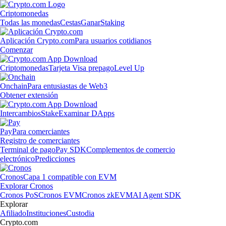
Criptomonedas
Todas las monedas
Cestas
Ganar
Staking
Aplicación Crypto.com
Para usuarios cotidianos
Comenzar
Criptomonedas
Tarjeta Visa prepago
Level Up
Onchain
Para entusiastas de Web3
Obtener extensión
Intercambios
Stake
Examinar DApps
Pay
Para comerciantes
Registro de comerciantes
Terminal de pago
Pay SDK
Complementos de comercio
electrónico
Predicciones
Cronos
Capa 1 compatible con EVM
Explorar Cronos
Cronos PoS
Cronos EVM
Cronos zkEVM
AI Agent SDK
Explorar
Afiliado
Instituciones
Custodia
Crypto.com