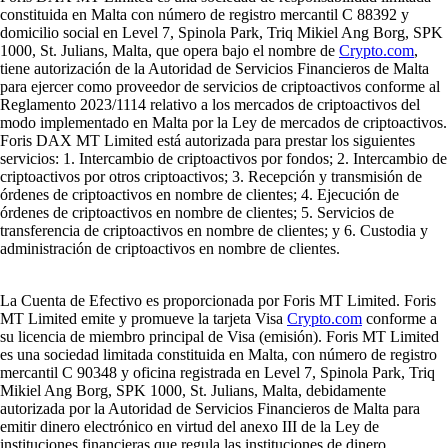
constituida en Malta con número de registro mercantil C 88392 y
domicilio social en Level 7, Spinola Park, Triq Mikiel Ang Borg, SPK
1000, St. Julians, Malta, que opera bajo el nombre de
Crypto.com
,
tiene autorización de la Autoridad de Servicios Financieros de Malta
para ejercer como proveedor de servicios de criptoactivos conforme al
Reglamento 2023/1114 relativo a los mercados de criptoactivos del
modo implementado en Malta por la Ley de mercados de criptoactivos.
Foris DAX MT Limited está autorizada para prestar los siguientes
servicios: 1. Intercambio de criptoactivos por fondos; 2. Intercambio de
criptoactivos por otros criptoactivos; 3. Recepción y transmisión de
órdenes de criptoactivos en nombre de clientes; 4. Ejecución de
órdenes de criptoactivos en nombre de clientes; 5. Servicios de
transferencia de criptoactivos en nombre de clientes; y 6. Custodia y
administración de criptoactivos en nombre de clientes.
La Cuenta de Efectivo es proporcionada por Foris MT Limited. Foris
MT Limited emite y promueve la tarjeta Visa
Crypto.com
conforme a
su licencia de miembro principal de Visa (emisión). Foris MT Limited
es una sociedad limitada constituida en Malta, con número de registro
mercantil C 90348 y oficina registrada en Level 7, Spinola Park, Triq
Mikiel Ang Borg, SPK 1000, St. Julians, Malta, debidamente
autorizada por la Autoridad de Servicios Financieros de Malta para
emitir dinero electrónico en virtud del anexo III de la Ley de
instituciones financieras que regula las instituciones de dinero