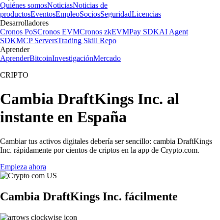
Quiénes somos
Noticias
Noticias de
productos
Eventos
Empleo
Socios
Seguridad
Licencias
Desarrolladores
Cronos PoS
Cronos EVM
Cronos zkEVM
Pay SDK
AI Agent
SDK
MCP Servers
Trading Skill Repo
Aprender
Aprender
Bitcoin
Investigación
Mercado
CRIPTO
Cambia DraftKings Inc. al
instante en España
Cambiar tus activos digitales debería ser sencillo: cambia DraftKings
Inc. rápidamente por cientos de criptos en la app de Crypto.com.
Empieza ahora
Cambia DraftKings Inc. fácilmente