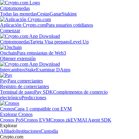
Criptomonedas
Todas las monedas
Cestas
Ganar
Staking
Aplicación Crypto.com
Para usuarios cotidianos
Comenzar
Criptomonedas
Tarjeta Visa prepago
Level Up
Onchain
Para entusiastas de Web3
Obtener extensión
Intercambios
Stake
Examinar DApps
Pay
Para comerciantes
Registro de comerciantes
Terminal de pago
Pay SDK
Complementos de comercio
electrónico
Predicciones
Cronos
Capa 1 compatible con EVM
Explorar Cronos
Cronos PoS
Cronos EVM
Cronos zkEVM
AI Agent SDK
Explorar
Afiliado
Instituciones
Custodia
Crypto.com