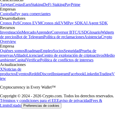
Tarjetas
Cestas
Earn
Staking
DeFi Staking
Pay
Prime
Empresas
Custodia
Pay para comerciantes
Desarrolladores
Cronos PoS
Cronos EVM
Cronos zkEVM
Pay SDK
AI Agent SDK
Recursos
Investigación
Mercado
Aprender
Conversor BTC/USD
Glosario
Widgets
de precios
Bot de Telegram
Política de reclamaciones
Asistencia
Crypto
Overview
Empresa
Quiénes somos
Roadmap
Empleo
Socios
Seguridad
Prueba de
reservas
Afiliado
Licencias
Centro de exploración de criptoactivos
Medio
ambiente
Capital
Verificar
Política de conflictos de intereses
Actualizaciones
X
Noticias de
productos
Eventos
Reddit
Discord
Instagram
Facebook
Linkedin
TradingV
iew
Cryptocurrency in Every Wallet™
Copyright © 2024 - 2026 Crypto.com. Todos los derechos reservados.
Términos y condiciones para el EEE
aviso de privacidad
Fees &
Limits
Estado
Preferencias de cookies