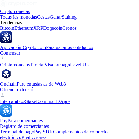
Criptomonedas
Todas las monedas
Cestas
Ganar
Staking
Tendencias
Bitcoin
Ethereum
XRP
Dogecoin
Cronos
Aplicación Crypto.com
Para usuarios cotidianos
Comenzar
Criptomonedas
Tarjeta Visa prepago
Level Up
Onchain
Para entusiastas de Web3
Obtener extensión
Intercambios
Stake
Examinar DApps
Pay
Para comerciantes
Registro de comerciantes
Terminal de pago
Pay SDK
Complementos de comercio
electrónico
Predicciones