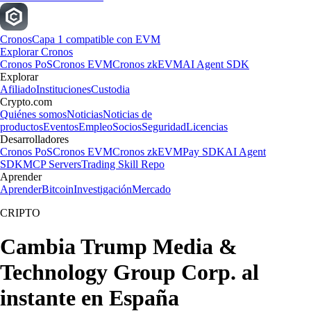
Cronos
Capa 1 compatible con EVM
Explorar Cronos
Cronos PoS
Cronos EVM
Cronos zkEVM
AI Agent SDK
Explorar
Afiliado
Instituciones
Custodia
Crypto.com
Quiénes somos
Noticias
Noticias de
productos
Eventos
Empleo
Socios
Seguridad
Licencias
Desarrolladores
Cronos PoS
Cronos EVM
Cronos zkEVM
Pay SDK
AI Agent
SDK
MCP Servers
Trading Skill Repo
Aprender
Aprender
Bitcoin
Investigación
Mercado
CRIPTO
Cambia Trump Media &
Technology Group Corp. al
instante en España