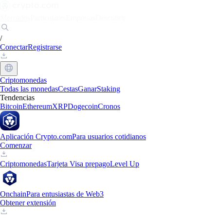
Mercados
Particulares
Empresas
Descubrir
/
Conectar
Registrarse
Criptomonedas
Todas las monedas
Cestas
Ganar
Staking
Tendencias
Bitcoin
Ethereum
XRP
Dogecoin
Cronos
Aplicación Crypto.com
Para usuarios cotidianos
Comenzar
Criptomonedas
Tarjeta Visa prepago
Level Up
Onchain
Para entusiastas de Web3
Obtener extensión