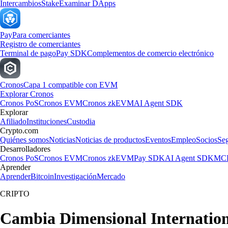
Intercambios
Stake
Examinar DApps
Pay
Para comerciantes
Registro de comerciantes
Terminal de pago
Pay SDK
Complementos de comercio electrónico
Cronos
Capa 1 compatible con EVM
Explorar Cronos
Cronos PoS
Cronos EVM
Cronos zkEVM
AI Agent SDK
Explorar
Afiliado
Instituciones
Custodia
Crypto.com
Quiénes somos
Noticias
Noticias de productos
Eventos
Empleo
Socios
Se
Desarrolladores
Cronos PoS
Cronos EVM
Cronos zkEVM
Pay SDK
AI Agent SDK
MCP
Aprender
Aprender
Bitcoin
Investigación
Mercado
CRIPTO
Cambia Dimensional Internation