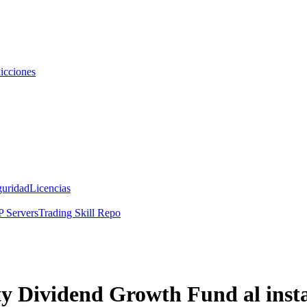
icciones
guridad
Licencias
 Servers
Trading Skill Repo
y Dividend Growth Fund al inst