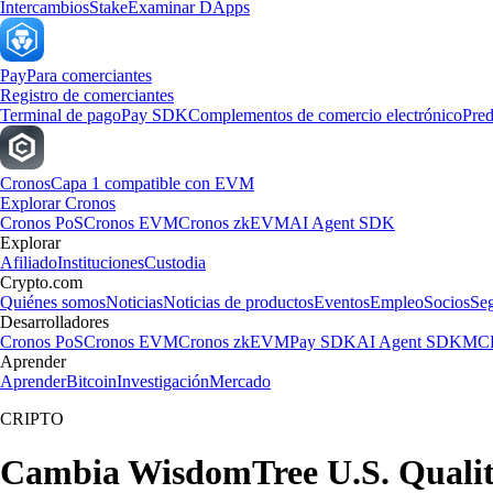
Intercambios
Stake
Examinar DApps
Pay
Para comerciantes
Registro de comerciantes
Terminal de pago
Pay SDK
Complementos de comercio electrónico
Pred
Cronos
Capa 1 compatible con EVM
Explorar Cronos
Cronos PoS
Cronos EVM
Cronos zkEVM
AI Agent SDK
Explorar
Afiliado
Instituciones
Custodia
Crypto.com
Quiénes somos
Noticias
Noticias de productos
Eventos
Empleo
Socios
Se
Desarrolladores
Cronos PoS
Cronos EVM
Cronos zkEVM
Pay SDK
AI Agent SDK
MCP
Aprender
Aprender
Bitcoin
Investigación
Mercado
CRIPTO
Cambia WisdomTree U.S. Qualit