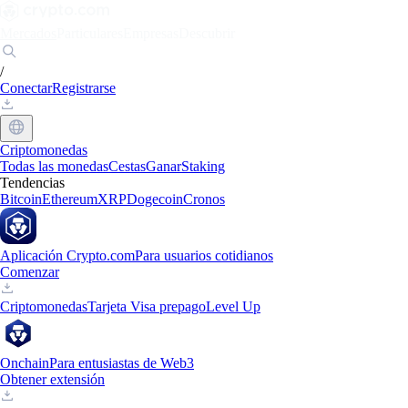
Mercados
Particulares
Empresas
Descubrir
/
Conectar
Registrarse
Criptomonedas
Todas las monedas
Cestas
Ganar
Staking
Tendencias
Bitcoin
Ethereum
XRP
Dogecoin
Cronos
Aplicación Crypto.com
Para usuarios cotidianos
Comenzar
Criptomonedas
Tarjeta Visa prepago
Level Up
Onchain
Para entusiastas de Web3
Obtener extensión