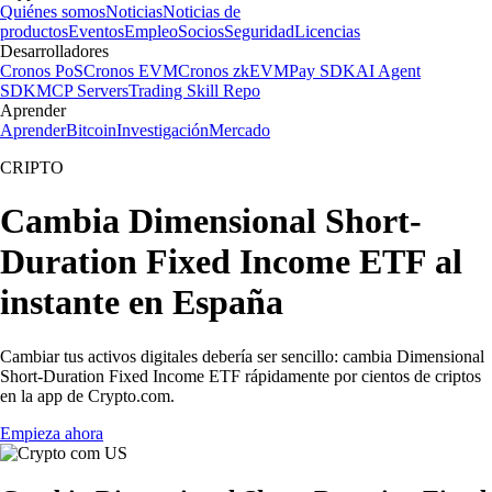
Quiénes somos
Noticias
Noticias de
productos
Eventos
Empleo
Socios
Seguridad
Licencias
Desarrolladores
Cronos PoS
Cronos EVM
Cronos zkEVM
Pay SDK
AI Agent
SDK
MCP Servers
Trading Skill Repo
Aprender
Aprender
Bitcoin
Investigación
Mercado
CRIPTO
Cambia Dimensional Short-
Duration Fixed Income ETF al
instante en España
Cambiar tus activos digitales debería ser sencillo: cambia Dimensional
Short-Duration Fixed Income ETF rápidamente por cientos de criptos
en la app de Crypto.com.
Empieza ahora