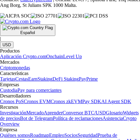
Ang Borg, St Julians SPK 1000 Malta.
Español
|
USD
Productos
Aplicación Crypto.com
Onchain
Level Up
Mercados
Criptomonedas
Características
Tarjetas
Cestas
Earn
Staking
DeFi Staking
Pay
Prime
Empresas
Custodia
Pay para comerciantes
Desarrolladores
Cronos PoS
Cronos EVM
Cronos zkEVM
Pay SDK
AI Agent SDK
Recursos
Investigación
Mercado
Aprender
Conversor BTC/USD
Glosario
Widgets
de precios
Bot de Telegram
Política de reclamaciones
Asistencia
Crypto
Overview
Empresa
Quiénes somos
Roadmap
Empleo
Socios
Seguridad
Prueba de