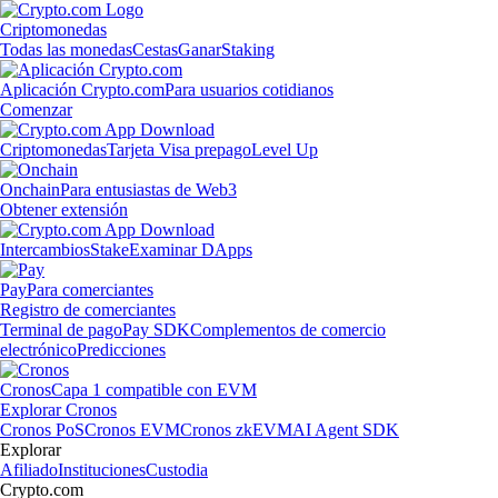
Criptomonedas
Todas las monedas
Cestas
Ganar
Staking
Aplicación Crypto.com
Para usuarios cotidianos
Comenzar
Criptomonedas
Tarjeta Visa prepago
Level Up
Onchain
Para entusiastas de Web3
Obtener extensión
Intercambios
Stake
Examinar DApps
Pay
Para comerciantes
Registro de comerciantes
Terminal de pago
Pay SDK
Complementos de comercio
electrónico
Predicciones
Cronos
Capa 1 compatible con EVM
Explorar Cronos
Cronos PoS
Cronos EVM
Cronos zkEVM
AI Agent SDK
Explorar
Afiliado
Instituciones
Custodia
Crypto.com