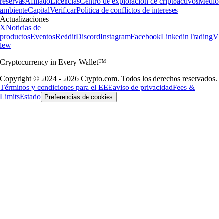
reservas
Afiliado
Licencias
Centro de exploración de criptoactivos
Medio
ambiente
Capital
Verificar
Política de conflictos de intereses
Actualizaciones
X
Noticias de
productos
Eventos
Reddit
Discord
Instagram
Facebook
Linkedin
TradingV
iew
Cryptocurrency in Every Wallet™
Copyright © 2024 - 2026 Crypto.com. Todos los derechos reservados.
Términos y condiciones para el EEE
aviso de privacidad
Fees &
Limits
Estado
Preferencias de cookies