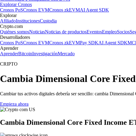
Explorar Cronos
Cronos PoS
Cronos EVM
Cronos zkEVM
AI Agent SDK
Explorar
Afiliado
Instituciones
Custodia
Crypto.com
Quiénes somos
Noticias
Noticias de productos
Eventos
Empleo
Socios
Se
Desarrolladores
Cronos PoS
Cronos EVM
Cronos zkEVM
Pay SDK
AI Agent SDK
MCP
Aprender
Aprender
Bitcoin
Investigación
Mercado
CRIPTO
Cambia Dimensional Core Fixed 
Cambiar tus activos digitales debería ser sencillo: cambia Dimensiona
Empieza ahora
Cambia Dimensional Core Fixed Income ET