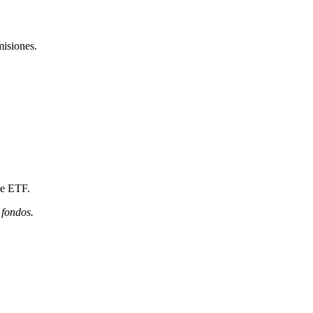
misiones.
me ETF.
 fondos.