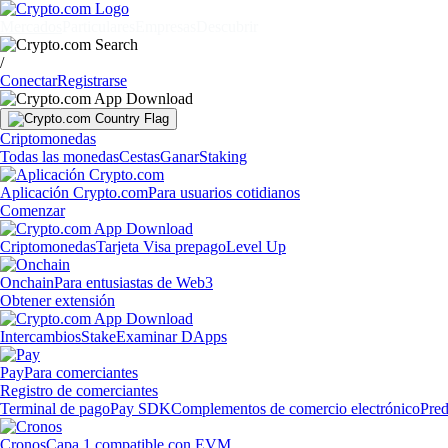
Mercados
Particulares
Empresas
Descubrir
/
Conectar
Registrarse
Criptomonedas
Todas las monedas
Cestas
Ganar
Staking
Aplicación Crypto.com
Para usuarios cotidianos
Comenzar
Criptomonedas
Tarjeta Visa prepago
Level Up
Onchain
Para entusiastas de Web3
Obtener extensión
Intercambios
Stake
Examinar DApps
Pay
Para comerciantes
Registro de comerciantes
Terminal de pago
Pay SDK
Complementos de comercio electrónico
Pred
Cronos
Capa 1 compatible con EVM