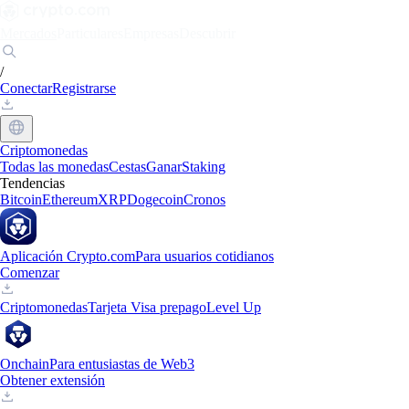
Mercados
Particulares
Empresas
Descubrir
/
Conectar
Registrarse
Criptomonedas
Todas las monedas
Cestas
Ganar
Staking
Tendencias
Bitcoin
Ethereum
XRP
Dogecoin
Cronos
Aplicación Crypto.com
Para usuarios cotidianos
Comenzar
Criptomonedas
Tarjeta Visa prepago
Level Up
Onchain
Para entusiastas de Web3
Obtener extensión