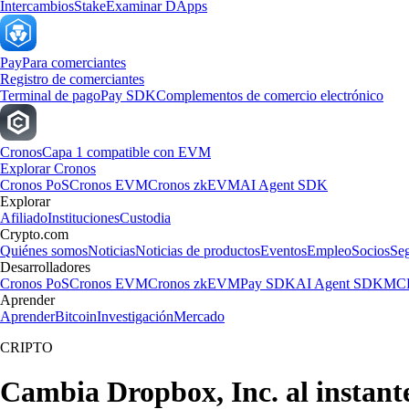
Intercambios
Stake
Examinar DApps
Pay
Para comerciantes
Registro de comerciantes
Terminal de pago
Pay SDK
Complementos de comercio electrónico
Cronos
Capa 1 compatible con EVM
Explorar Cronos
Cronos PoS
Cronos EVM
Cronos zkEVM
AI Agent SDK
Explorar
Afiliado
Instituciones
Custodia
Crypto.com
Quiénes somos
Noticias
Noticias de productos
Eventos
Empleo
Socios
Se
Desarrolladores
Cronos PoS
Cronos EVM
Cronos zkEVM
Pay SDK
AI Agent SDK
MCP
Aprender
Aprender
Bitcoin
Investigación
Mercado
CRIPTO
Cambia Dropbox, Inc. al instant