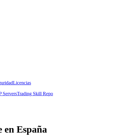
guridad
Licencias
 Servers
Trading Skill Repo
e en España