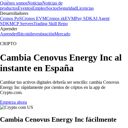
Quiénes somos
Noticias
Noticias de
productos
Eventos
Empleo
Socios
Seguridad
Licencias
Desarrolladores
Cronos PoS
Cronos EVM
Cronos zkEVM
Pay SDK
AI Agent
SDK
MCP Servers
Trading Skill Repo
Aprender
Aprender
Bitcoin
Investigación
Mercado
CRIPTO
Cambia Cenovus Energy Inc al
instante en España
Cambiar tus activos digitales debería ser sencillo: cambia Cenovus
Energy Inc rápidamente por cientos de criptos en la app de
Crypto.com.
Empieza ahora
Cambia Cenovus Energy Inc fácilmente