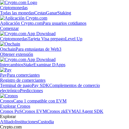
Criptomonedas
Todas las monedas
Cestas
Ganar
Staking
Aplicación Crypto.com
Para usuarios cotidianos
Comenzar
Criptomonedas
Tarjeta Visa prepago
Level Up
Onchain
Para entusiastas de Web3
Obtener extensión
Intercambios
Stake
Examinar DApps
Pay
Para comerciantes
Registro de comerciantes
Terminal de pago
Pay SDK
Complementos de comercio
electrónico
Predicciones
Cronos
Capa 1 compatible con EVM
Explorar Cronos
Cronos PoS
Cronos EVM
Cronos zkEVM
AI Agent SDK
Explorar
Afiliado
Instituciones
Custodia
Crypto.com