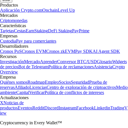
Productos
Aplicación Crypto.com
Onchain
Level Up
Mercados
Criptomonedas
Características
Tarjetas
Cestas
Earn
Staking
DeFi Staking
Pay
Prime
Empresas
Custodia
Pay para comerciantes
Desarrolladores
Cronos PoS
Cronos EVM
Cronos zkEVM
Pay SDK
AI Agent SDK
Recursos
Investigación
Mercado
Aprender
Conversor BTC/USD
Glosario
Widgets
de precios
Bot de Telegram
Política de reclamaciones
Asistencia
Crypto
Overview
Empresa
Quiénes somos
Roadmap
Empleo
Socios
Seguridad
Prueba de
reservas
Afiliado
Licencias
Centro de exploración de criptoactivos
Medio
ambiente
Capital
Verificar
Política de conflictos de intereses
Actualizaciones
X
Noticias de
productos
Eventos
Reddit
Discord
Instagram
Facebook
Linkedin
TradingV
iew
Cryptocurrency in Every Wallet™