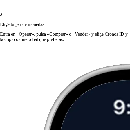
2
Elige tu par de monedas
Entra en «Operar», pulsa «Comprar» o «Vender» y elige Cronos ID y
la cripto o dinero fiat que prefieras.