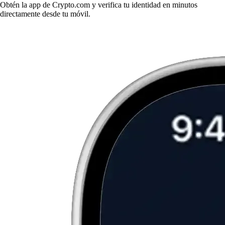
Obtén la app de Crypto.com y verifica tu identidad en minutos
directamente desde tu móvil.