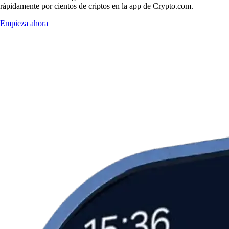
rápidamente por cientos de criptos en la app de Crypto.com.
Empieza ahora