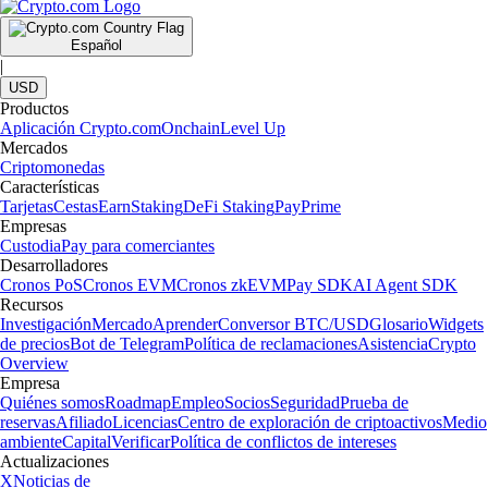
Español
|
USD
Productos
Aplicación Crypto.com
Onchain
Level Up
Mercados
Criptomonedas
Características
Tarjetas
Cestas
Earn
Staking
DeFi Staking
Pay
Prime
Empresas
Custodia
Pay para comerciantes
Desarrolladores
Cronos PoS
Cronos EVM
Cronos zkEVM
Pay SDK
AI Agent SDK
Recursos
Investigación
Mercado
Aprender
Conversor BTC/USD
Glosario
Widgets
de precios
Bot de Telegram
Política de reclamaciones
Asistencia
Crypto
Overview
Empresa
Quiénes somos
Roadmap
Empleo
Socios
Seguridad
Prueba de
reservas
Afiliado
Licencias
Centro de exploración de criptoactivos
Medio
ambiente
Capital
Verificar
Política de conflictos de intereses
Actualizaciones
X
Noticias de