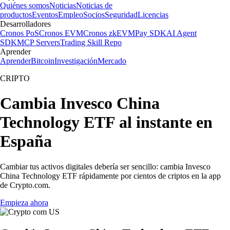
Quiénes somos
Noticias
Noticias de
productos
Eventos
Empleo
Socios
Seguridad
Licencias
Desarrolladores
Cronos PoS
Cronos EVM
Cronos zkEVM
Pay SDK
AI Agent
SDK
MCP Servers
Trading Skill Repo
Aprender
Aprender
Bitcoin
Investigación
Mercado
CRIPTO
Cambia Invesco China
Technology ETF al instante en
España
Cambiar tus activos digitales debería ser sencillo: cambia Invesco
China Technology ETF rápidamente por cientos de criptos en la app
de Crypto.com.
Empieza ahora