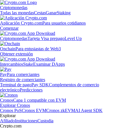
Criptomonedas
Todas las monedas
Cestas
Ganar
Staking
Aplicación Crypto.com
Para usuarios cotidianos
Comenzar
Criptomonedas
Tarjeta Visa prepago
Level Up
Onchain
Para entusiastas de Web3
Obtener extensión
Intercambios
Stake
Examinar DApps
Pay
Para comerciantes
Registro de comerciantes
Terminal de pago
Pay SDK
Complementos de comercio
electrónico
Predicciones
Cronos
Capa 1 compatible con EVM
Explorar Cronos
Cronos PoS
Cronos EVM
Cronos zkEVM
AI Agent SDK
Explorar
Afiliado
Instituciones
Custodia
Crypto.com