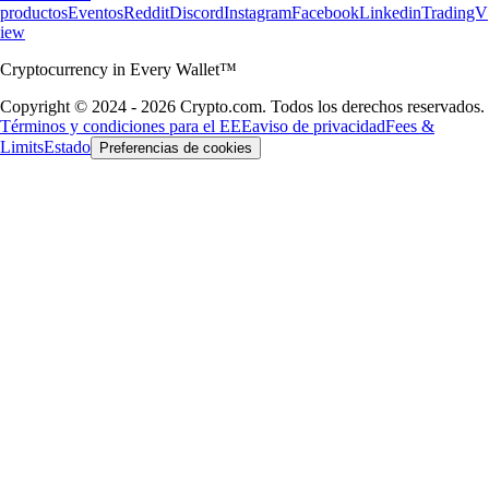
productos
Eventos
Reddit
Discord
Instagram
Facebook
Linkedin
TradingV
iew
Cryptocurrency in Every Wallet™
Copyright © 2024 - 2026 Crypto.com. Todos los derechos reservados.
Términos y condiciones para el EEE
aviso de privacidad
Fees &
Limits
Estado
Preferencias de cookies