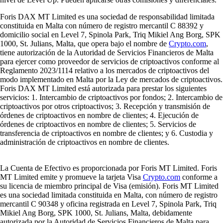
Foris DAX MT Limited es una sociedad de responsabilidad limitada
constituida en Malta con número de registro mercantil C 88392 y
domicilio social en Level 7, Spinola Park, Triq Mikiel Ang Borg, SPK
1000, St. Julians, Malta, que opera bajo el nombre de
Crypto.com
,
tiene autorización de la Autoridad de Servicios Financieros de Malta
para ejercer como proveedor de servicios de criptoactivos conforme al
Reglamento 2023/1114 relativo a los mercados de criptoactivos del
modo implementado en Malta por la Ley de mercados de criptoactivos.
Foris DAX MT Limited está autorizada para prestar los siguientes
servicios: 1. Intercambio de criptoactivos por fondos; 2. Intercambio de
criptoactivos por otros criptoactivos; 3. Recepción y transmisión de
órdenes de criptoactivos en nombre de clientes; 4. Ejecución de
órdenes de criptoactivos en nombre de clientes; 5. Servicios de
transferencia de criptoactivos en nombre de clientes; y 6. Custodia y
administración de criptoactivos en nombre de clientes.
La Cuenta de Efectivo es proporcionada por Foris MT Limited. Foris
MT Limited emite y promueve la tarjeta Visa
Crypto.com
conforme a
su licencia de miembro principal de Visa (emisión). Foris MT Limited
es una sociedad limitada constituida en Malta, con número de registro
mercantil C 90348 y oficina registrada en Level 7, Spinola Park, Triq
Mikiel Ang Borg, SPK 1000, St. Julians, Malta, debidamente
autorizada por la Autoridad de Servicios Financieros de Malta para