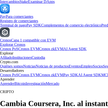
Intercambios
Stake
Examinar DApps
Pay
Para comerciantes
Registro de comerciantes
Terminal de pago
Pay SDK
Complementos de comercio electrónico
Pred
Cronos
Capa 1 compatible con EVM
Explorar Cronos
Cronos PoS
Cronos EVM
Cronos zkEVM
AI Agent SDK
Explorar
Afiliado
Instituciones
Custodia
Crypto.com
Quiénes somos
Noticias
Noticias de productos
Eventos
Empleo
Socios
Se
Desarrolladores
Cronos PoS
Cronos EVM
Cronos zkEVM
Pay SDK
AI Agent SDK
MCP
Aprender
Aprender
Bitcoin
Investigación
Mercado
CRIPTO
Cambia Coursera, Inc. al instan