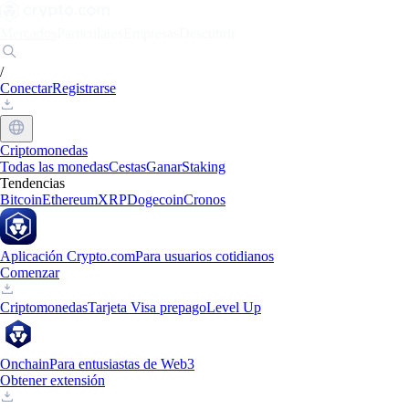
Mercados
Particulares
Empresas
Descubrir
/
Conectar
Registrarse
Criptomonedas
Todas las monedas
Cestas
Ganar
Staking
Tendencias
Bitcoin
Ethereum
XRP
Dogecoin
Cronos
Aplicación Crypto.com
Para usuarios cotidianos
Comenzar
Criptomonedas
Tarjeta Visa prepago
Level Up
Onchain
Para entusiastas de Web3
Obtener extensión