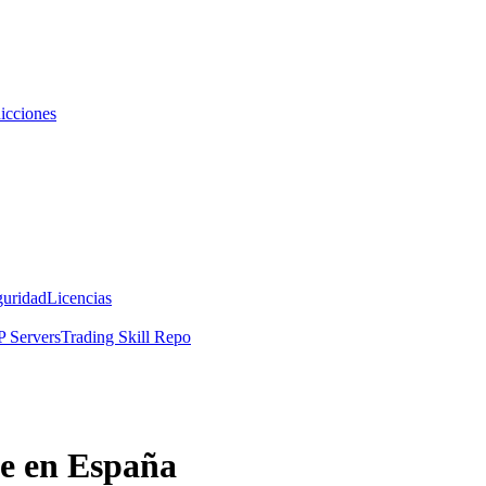
icciones
guridad
Licencias
 Servers
Trading Skill Repo
te en España