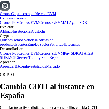
Cronos
Capa 1 compatible con EVM
Explorar Cronos
Cronos PoS
Cronos EVM
Cronos zkEVM
AI Agent SDK
Explorar
Afiliado
Instituciones
Custodia
Crypto.com
Quiénes somos
Noticias
Noticias de
productos
Eventos
Empleo
Socios
Seguridad
Licencias
Desarrolladores
Cronos PoS
Cronos EVM
Cronos zkEVM
Pay SDK
AI Agent
SDK
MCP Servers
Trading Skill Repo
Aprender
Aprender
Bitcoin
Investigación
Mercado
CRIPTO
Cambia COTI al instante en
España
Cambiar tus activos digitales debería ser sencillo: cambia COTI