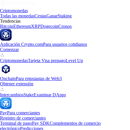
Criptomonedas
Todas las monedas
Cestas
Ganar
Staking
Tendencias
Bitcoin
Ethereum
XRP
Dogecoin
Cronos
Aplicación Crypto.com
Para usuarios cotidianos
Comenzar
Criptomonedas
Tarjeta Visa prepago
Level Up
Onchain
Para entusiastas de Web3
Obtener extensión
Intercambios
Stake
Examinar DApps
Pay
Para comerciantes
Registro de comerciantes
Terminal de pago
Pay SDK
Complementos de comercio
electrónico
Predicciones