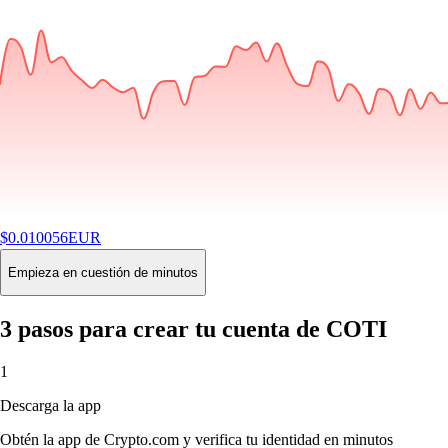
$
0.010056
EUR
-1.90
%
24H
Buy
Empieza en cuestión de minutos
3 pasos para crear tu cuenta de COTI
1
Descarga la app
Obtén la app de Crypto.com y verifica tu identidad en minutos