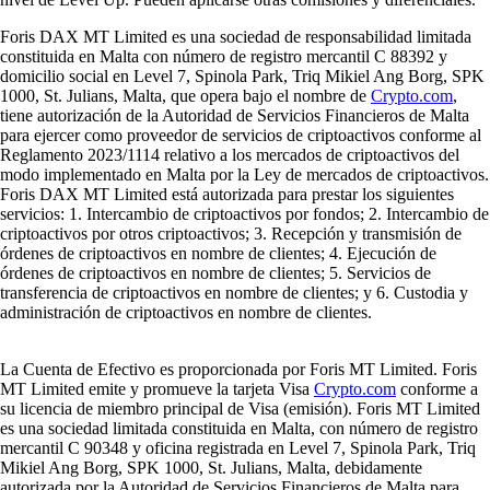
Foris DAX MT Limited es una sociedad de responsabilidad limitada
constituida en Malta con número de registro mercantil C 88392 y
domicilio social en Level 7, Spinola Park, Triq Mikiel Ang Borg, SPK
1000, St. Julians, Malta, que opera bajo el nombre de
Crypto.com
,
tiene autorización de la Autoridad de Servicios Financieros de Malta
para ejercer como proveedor de servicios de criptoactivos conforme al
Reglamento 2023/1114 relativo a los mercados de criptoactivos del
modo implementado en Malta por la Ley de mercados de criptoactivos.
Foris DAX MT Limited está autorizada para prestar los siguientes
servicios: 1. Intercambio de criptoactivos por fondos; 2. Intercambio de
criptoactivos por otros criptoactivos; 3. Recepción y transmisión de
órdenes de criptoactivos en nombre de clientes; 4. Ejecución de
órdenes de criptoactivos en nombre de clientes; 5. Servicios de
transferencia de criptoactivos en nombre de clientes; y 6. Custodia y
administración de criptoactivos en nombre de clientes.
La Cuenta de Efectivo es proporcionada por Foris MT Limited. Foris
MT Limited emite y promueve la tarjeta Visa
Crypto.com
conforme a
su licencia de miembro principal de Visa (emisión). Foris MT Limited
es una sociedad limitada constituida en Malta, con número de registro
mercantil C 90348 y oficina registrada en Level 7, Spinola Park, Triq
Mikiel Ang Borg, SPK 1000, St. Julians, Malta, debidamente
autorizada por la Autoridad de Servicios Financieros de Malta para