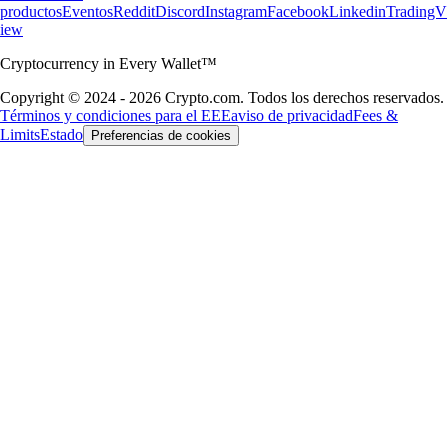
productos
Eventos
Reddit
Discord
Instagram
Facebook
Linkedin
TradingV
iew
Cryptocurrency in Every Wallet™
Copyright © 2024 - 2026 Crypto.com. Todos los derechos reservados.
Términos y condiciones para el EEE
aviso de privacidad
Fees &
Limits
Estado
Preferencias de cookies