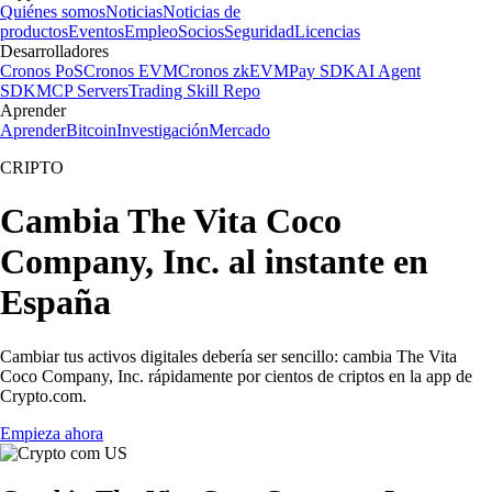
Quiénes somos
Noticias
Noticias de
productos
Eventos
Empleo
Socios
Seguridad
Licencias
Desarrolladores
Cronos PoS
Cronos EVM
Cronos zkEVM
Pay SDK
AI Agent
SDK
MCP Servers
Trading Skill Repo
Aprender
Aprender
Bitcoin
Investigación
Mercado
CRIPTO
Cambia The Vita Coco
Company, Inc. al instante en
España
Cambiar tus activos digitales debería ser sencillo: cambia The Vita
Coco Company, Inc. rápidamente por cientos de criptos en la app de
Crypto.com.
Empieza ahora