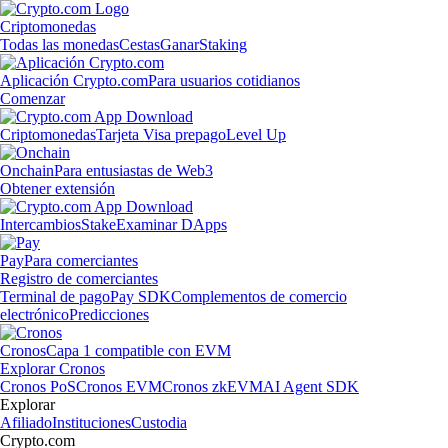
Criptomonedas
Todas las monedas
Cestas
Ganar
Staking
Aplicación Crypto.com
Para usuarios cotidianos
Comenzar
Criptomonedas
Tarjeta Visa prepago
Level Up
Onchain
Para entusiastas de Web3
Obtener extensión
Intercambios
Stake
Examinar DApps
Pay
Para comerciantes
Registro de comerciantes
Terminal de pago
Pay SDK
Complementos de comercio
electrónico
Predicciones
Cronos
Capa 1 compatible con EVM
Explorar Cronos
Cronos PoS
Cronos EVM
Cronos zkEVM
AI Agent SDK
Explorar
Afiliado
Instituciones
Custodia
Crypto.com