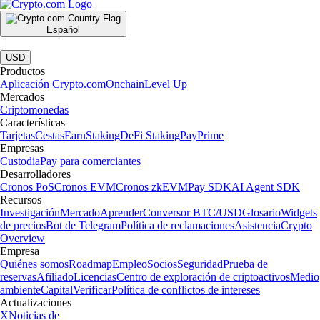
Español
|
USD
Productos
Aplicación Crypto.com
Onchain
Level Up
Mercados
Criptomonedas
Características
Tarjetas
Cestas
Earn
Staking
DeFi Staking
Pay
Prime
Empresas
Custodia
Pay para comerciantes
Desarrolladores
Cronos PoS
Cronos EVM
Cronos zkEVM
Pay SDK
AI Agent SDK
Recursos
Investigación
Mercado
Aprender
Conversor BTC/USD
Glosario
Widgets
de precios
Bot de Telegram
Política de reclamaciones
Asistencia
Crypto
Overview
Empresa
Quiénes somos
Roadmap
Empleo
Socios
Seguridad
Prueba de
reservas
Afiliado
Licencias
Centro de exploración de criptoactivos
Medio
ambiente
Capital
Verificar
Política de conflictos de intereses
Actualizaciones
X
Noticias de