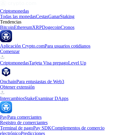
Criptomonedas
Todas las monedas
Cestas
Ganar
Staking
Tendencias
Bitcoin
Ethereum
XRP
Dogecoin
Cronos
Aplicación Crypto.com
Para usuarios cotidianos
Comenzar
Criptomonedas
Tarjeta Visa prepago
Level Up
Onchain
Para entusiastas de Web3
Obtener extensión
Intercambios
Stake
Examinar DApps
Pay
Para comerciantes
Registro de comerciantes
Terminal de pago
Pay SDK
Complementos de comercio
electrónico
Predicciones