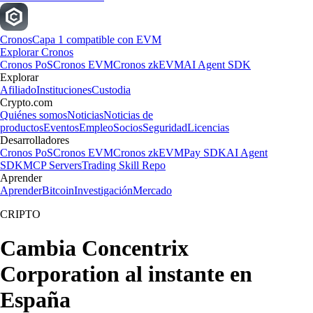
Cronos
Capa 1 compatible con EVM
Explorar Cronos
Cronos PoS
Cronos EVM
Cronos zkEVM
AI Agent SDK
Explorar
Afiliado
Instituciones
Custodia
Crypto.com
Quiénes somos
Noticias
Noticias de
productos
Eventos
Empleo
Socios
Seguridad
Licencias
Desarrolladores
Cronos PoS
Cronos EVM
Cronos zkEVM
Pay SDK
AI Agent
SDK
MCP Servers
Trading Skill Repo
Aprender
Aprender
Bitcoin
Investigación
Mercado
CRIPTO
Cambia Concentrix
Corporation al instante en
España