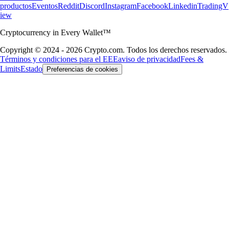
productos
Eventos
Reddit
Discord
Instagram
Facebook
Linkedin
TradingV
iew
Cryptocurrency in Every Wallet™
Copyright © 2024 - 2026 Crypto.com. Todos los derechos reservados.
Términos y condiciones para el EEE
aviso de privacidad
Fees &
Limits
Estado
Preferencias de cookies