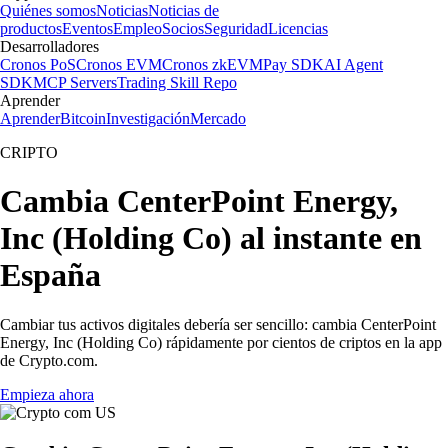
Quiénes somos
Noticias
Noticias de
productos
Eventos
Empleo
Socios
Seguridad
Licencias
Desarrolladores
Cronos PoS
Cronos EVM
Cronos zkEVM
Pay SDK
AI Agent
SDK
MCP Servers
Trading Skill Repo
Aprender
Aprender
Bitcoin
Investigación
Mercado
CRIPTO
Cambia CenterPoint Energy,
Inc (Holding Co) al instante en
España
Cambiar tus activos digitales debería ser sencillo: cambia CenterPoint
Energy, Inc (Holding Co) rápidamente por cientos de criptos en la app
de Crypto.com.
Empieza ahora