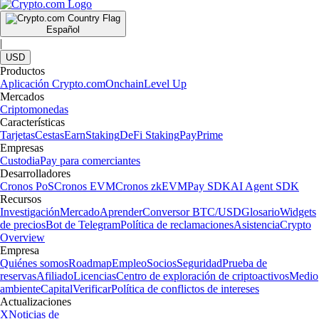
Español
|
USD
Productos
Aplicación Crypto.com
Onchain
Level Up
Mercados
Criptomonedas
Características
Tarjetas
Cestas
Earn
Staking
DeFi Staking
Pay
Prime
Empresas
Custodia
Pay para comerciantes
Desarrolladores
Cronos PoS
Cronos EVM
Cronos zkEVM
Pay SDK
AI Agent SDK
Recursos
Investigación
Mercado
Aprender
Conversor BTC/USD
Glosario
Widgets
de precios
Bot de Telegram
Política de reclamaciones
Asistencia
Crypto
Overview
Empresa
Quiénes somos
Roadmap
Empleo
Socios
Seguridad
Prueba de
reservas
Afiliado
Licencias
Centro de exploración de criptoactivos
Medio
ambiente
Capital
Verificar
Política de conflictos de intereses
Actualizaciones
X
Noticias de