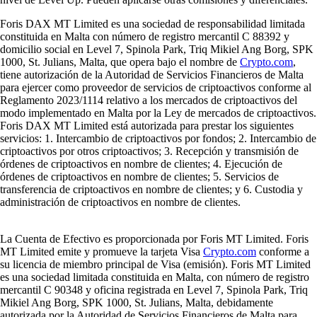
Foris DAX MT Limited es una sociedad de responsabilidad limitada
constituida en Malta con número de registro mercantil C 88392 y
domicilio social en Level 7, Spinola Park, Triq Mikiel Ang Borg, SPK
1000, St. Julians, Malta, que opera bajo el nombre de
Crypto.com
,
tiene autorización de la Autoridad de Servicios Financieros de Malta
para ejercer como proveedor de servicios de criptoactivos conforme al
Reglamento 2023/1114 relativo a los mercados de criptoactivos del
modo implementado en Malta por la Ley de mercados de criptoactivos.
Foris DAX MT Limited está autorizada para prestar los siguientes
servicios: 1. Intercambio de criptoactivos por fondos; 2. Intercambio de
criptoactivos por otros criptoactivos; 3. Recepción y transmisión de
órdenes de criptoactivos en nombre de clientes; 4. Ejecución de
órdenes de criptoactivos en nombre de clientes; 5. Servicios de
transferencia de criptoactivos en nombre de clientes; y 6. Custodia y
administración de criptoactivos en nombre de clientes.
La Cuenta de Efectivo es proporcionada por Foris MT Limited. Foris
MT Limited emite y promueve la tarjeta Visa
Crypto.com
conforme a
su licencia de miembro principal de Visa (emisión). Foris MT Limited
es una sociedad limitada constituida en Malta, con número de registro
mercantil C 90348 y oficina registrada en Level 7, Spinola Park, Triq
Mikiel Ang Borg, SPK 1000, St. Julians, Malta, debidamente
autorizada por la Autoridad de Servicios Financieros de Malta para