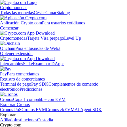
Criptomonedas
Todas las monedas
Cestas
Ganar
Staking
Aplicación Crypto.com
Para usuarios cotidianos
Comenzar
Criptomonedas
Tarjeta Visa prepago
Level Up
Onchain
Para entusiastas de Web3
Obtener extensión
Intercambios
Stake
Examinar DApps
Pay
Para comerciantes
Registro de comerciantes
Terminal de pago
Pay SDK
Complementos de comercio
electrónico
Predicciones
Cronos
Capa 1 compatible con EVM
Explorar Cronos
Cronos PoS
Cronos EVM
Cronos zkEVM
AI Agent SDK
Explorar
Afiliado
Instituciones
Custodia
Crypto.com