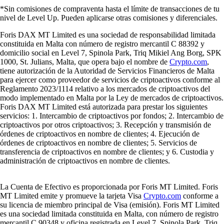
*Sin comisiones de compraventa hasta el límite de transacciones de tu
nivel de Level Up. Pueden aplicarse otras comisiones y diferenciales.
Foris DAX MT Limited es una sociedad de responsabilidad limitada
constituida en Malta con número de registro mercantil C 88392 y
domicilio social en Level 7, Spinola Park, Triq Mikiel Ang Borg, SPK
1000, St. Julians, Malta, que opera bajo el nombre de
Crypto.com
,
tiene autorización de la Autoridad de Servicios Financieros de Malta
para ejercer como proveedor de servicios de criptoactivos conforme al
Reglamento 2023/1114 relativo a los mercados de criptoactivos del
modo implementado en Malta por la Ley de mercados de criptoactivos.
Foris DAX MT Limited está autorizada para prestar los siguientes
servicios: 1. Intercambio de criptoactivos por fondos; 2. Intercambio de
criptoactivos por otros criptoactivos; 3. Recepción y transmisión de
órdenes de criptoactivos en nombre de clientes; 4. Ejecución de
órdenes de criptoactivos en nombre de clientes; 5. Servicios de
transferencia de criptoactivos en nombre de clientes; y 6. Custodia y
administración de criptoactivos en nombre de clientes.
La Cuenta de Efectivo es proporcionada por Foris MT Limited. Foris
MT Limited emite y promueve la tarjeta Visa
Crypto.com
conforme a
su licencia de miembro principal de Visa (emisión). Foris MT Limited
es una sociedad limitada constituida en Malta, con número de registro
mercantil C 90348 y oficina registrada en Level 7, Spinola Park, Triq