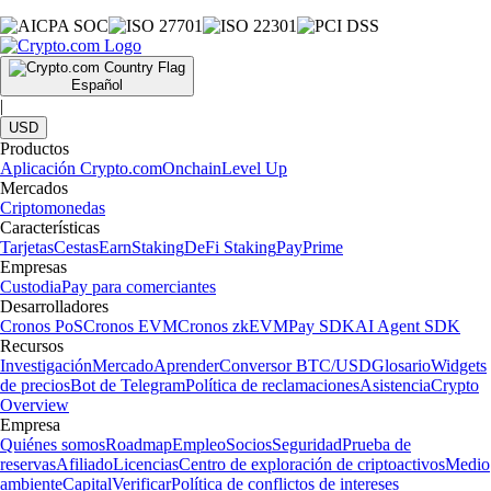
Español
|
USD
Productos
Aplicación Crypto.com
Onchain
Level Up
Mercados
Criptomonedas
Características
Tarjetas
Cestas
Earn
Staking
DeFi Staking
Pay
Prime
Empresas
Custodia
Pay para comerciantes
Desarrolladores
Cronos PoS
Cronos EVM
Cronos zkEVM
Pay SDK
AI Agent SDK
Recursos
Investigación
Mercado
Aprender
Conversor BTC/USD
Glosario
Widgets
de precios
Bot de Telegram
Política de reclamaciones
Asistencia
Crypto
Overview
Empresa
Quiénes somos
Roadmap
Empleo
Socios
Seguridad
Prueba de
reservas
Afiliado
Licencias
Centro de exploración de criptoactivos
Medio
ambiente
Capital
Verificar
Política de conflictos de intereses