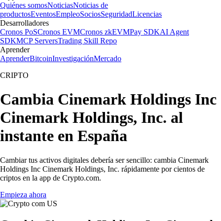
Quiénes somos
Noticias
Noticias de
productos
Eventos
Empleo
Socios
Seguridad
Licencias
Desarrolladores
Cronos PoS
Cronos EVM
Cronos zkEVM
Pay SDK
AI Agent
SDK
MCP Servers
Trading Skill Repo
Aprender
Aprender
Bitcoin
Investigación
Mercado
CRIPTO
Cambia Cinemark Holdings Inc
Cinemark Holdings, Inc. al
instante en España
Cambiar tus activos digitales debería ser sencillo: cambia Cinemark
Holdings Inc Cinemark Holdings, Inc. rápidamente por cientos de
criptos en la app de Crypto.com.
Empieza ahora