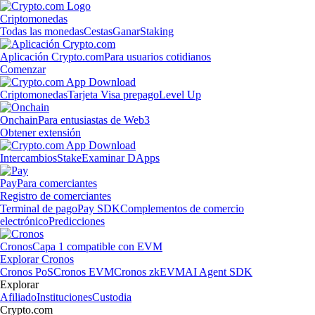
Criptomonedas
Todas las monedas
Cestas
Ganar
Staking
Aplicación Crypto.com
Para usuarios cotidianos
Comenzar
Criptomonedas
Tarjeta Visa prepago
Level Up
Onchain
Para entusiastas de Web3
Obtener extensión
Intercambios
Stake
Examinar DApps
Pay
Para comerciantes
Registro de comerciantes
Terminal de pago
Pay SDK
Complementos de comercio
electrónico
Predicciones
Cronos
Capa 1 compatible con EVM
Explorar Cronos
Cronos PoS
Cronos EVM
Cronos zkEVM
AI Agent SDK
Explorar
Afiliado
Instituciones
Custodia
Crypto.com