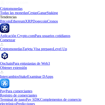
Criptomonedas
Todas las monedas
Cestas
Ganar
Staking
Tendencias
Bitcoin
Ethereum
XRP
Dogecoin
Cronos
Aplicación Crypto.com
Para usuarios cotidianos
Comenzar
Criptomonedas
Tarjeta Visa prepago
Level Up
Onchain
Para entusiastas de Web3
Obtener extensión
Intercambios
Stake
Examinar DApps
Pay
Para comerciantes
Registro de comerciantes
Terminal de pago
Pay SDK
Complementos de comercio
electrónico
Predicciones