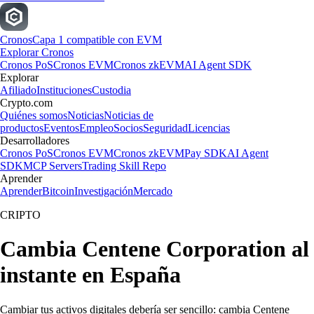
Cronos
Capa 1 compatible con EVM
Explorar Cronos
Cronos PoS
Cronos EVM
Cronos zkEVM
AI Agent SDK
Explorar
Afiliado
Instituciones
Custodia
Crypto.com
Quiénes somos
Noticias
Noticias de
productos
Eventos
Empleo
Socios
Seguridad
Licencias
Desarrolladores
Cronos PoS
Cronos EVM
Cronos zkEVM
Pay SDK
AI Agent
SDK
MCP Servers
Trading Skill Repo
Aprender
Aprender
Bitcoin
Investigación
Mercado
CRIPTO
Cambia Centene Corporation al
instante en España
Cambiar tus activos digitales debería ser sencillo: cambia Centene