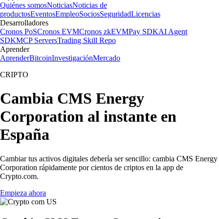
Quiénes somos
Noticias
Noticias de
productos
Eventos
Empleo
Socios
Seguridad
Licencias
Desarrolladores
Cronos PoS
Cronos EVM
Cronos zkEVM
Pay SDK
AI Agent
SDK
MCP Servers
Trading Skill Repo
Aprender
Aprender
Bitcoin
Investigación
Mercado
CRIPTO
Cambia CMS Energy
Corporation al instante en
España
Cambiar tus activos digitales debería ser sencillo: cambia CMS Energy
Corporation rápidamente por cientos de criptos en la app de
Crypto.com.
Empieza ahora