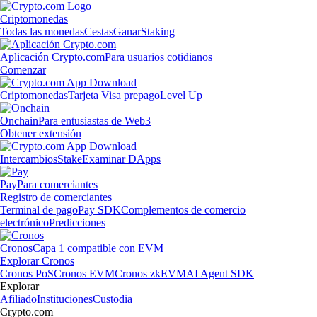
Criptomonedas
Todas las monedas
Cestas
Ganar
Staking
Aplicación Crypto.com
Para usuarios cotidianos
Comenzar
Criptomonedas
Tarjeta Visa prepago
Level Up
Onchain
Para entusiastas de Web3
Obtener extensión
Intercambios
Stake
Examinar DApps
Pay
Para comerciantes
Registro de comerciantes
Terminal de pago
Pay SDK
Complementos de comercio
electrónico
Predicciones
Cronos
Capa 1 compatible con EVM
Explorar Cronos
Cronos PoS
Cronos EVM
Cronos zkEVM
AI Agent SDK
Explorar
Afiliado
Instituciones
Custodia
Crypto.com