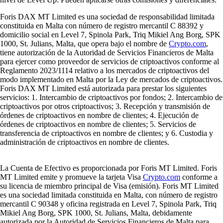
Foris DAX MT Limited es una sociedad de responsabilidad limitada
constituida en Malta con número de registro mercantil C 88392 y
domicilio social en Level 7, Spinola Park, Triq Mikiel Ang Borg, SPK
1000, St. Julians, Malta, que opera bajo el nombre de
Crypto.com
,
tiene autorización de la Autoridad de Servicios Financieros de Malta
para ejercer como proveedor de servicios de criptoactivos conforme al
Reglamento 2023/1114 relativo a los mercados de criptoactivos del
modo implementado en Malta por la Ley de mercados de criptoactivos.
Foris DAX MT Limited está autorizada para prestar los siguientes
servicios: 1. Intercambio de criptoactivos por fondos; 2. Intercambio de
criptoactivos por otros criptoactivos; 3. Recepción y transmisión de
órdenes de criptoactivos en nombre de clientes; 4. Ejecución de
órdenes de criptoactivos en nombre de clientes; 5. Servicios de
transferencia de criptoactivos en nombre de clientes; y 6. Custodia y
administración de criptoactivos en nombre de clientes.
La Cuenta de Efectivo es proporcionada por Foris MT Limited. Foris
MT Limited emite y promueve la tarjeta Visa
Crypto.com
conforme a
su licencia de miembro principal de Visa (emisión). Foris MT Limited
es una sociedad limitada constituida en Malta, con número de registro
mercantil C 90348 y oficina registrada en Level 7, Spinola Park, Triq
Mikiel Ang Borg, SPK 1000, St. Julians, Malta, debidamente
autorizada por la Autoridad de Servicios Financieros de Malta para