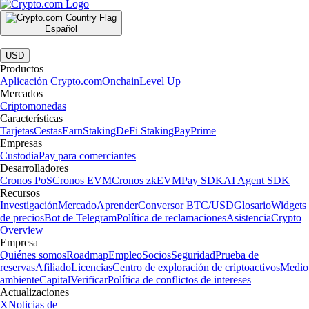
Español
|
USD
Productos
Aplicación Crypto.com
Onchain
Level Up
Mercados
Criptomonedas
Características
Tarjetas
Cestas
Earn
Staking
DeFi Staking
Pay
Prime
Empresas
Custodia
Pay para comerciantes
Desarrolladores
Cronos PoS
Cronos EVM
Cronos zkEVM
Pay SDK
AI Agent SDK
Recursos
Investigación
Mercado
Aprender
Conversor BTC/USD
Glosario
Widgets
de precios
Bot de Telegram
Política de reclamaciones
Asistencia
Crypto
Overview
Empresa
Quiénes somos
Roadmap
Empleo
Socios
Seguridad
Prueba de
reservas
Afiliado
Licencias
Centro de exploración de criptoactivos
Medio
ambiente
Capital
Verificar
Política de conflictos de intereses
Actualizaciones
X
Noticias de