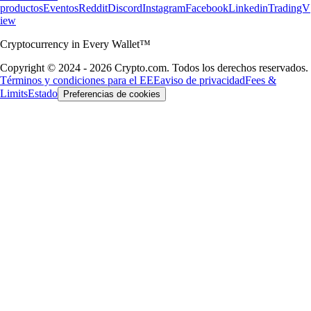
productos
Eventos
Reddit
Discord
Instagram
Facebook
Linkedin
TradingV
iew
Cryptocurrency in Every Wallet™
Copyright © 2024 - 2026 Crypto.com. Todos los derechos reservados.
Términos y condiciones para el EEE
aviso de privacidad
Fees &
Limits
Estado
Preferencias de cookies