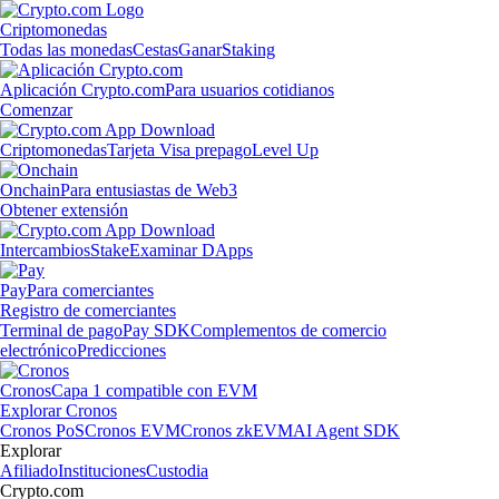
Criptomonedas
Todas las monedas
Cestas
Ganar
Staking
Aplicación Crypto.com
Para usuarios cotidianos
Comenzar
Criptomonedas
Tarjeta Visa prepago
Level Up
Onchain
Para entusiastas de Web3
Obtener extensión
Intercambios
Stake
Examinar DApps
Pay
Para comerciantes
Registro de comerciantes
Terminal de pago
Pay SDK
Complementos de comercio
electrónico
Predicciones
Cronos
Capa 1 compatible con EVM
Explorar Cronos
Cronos PoS
Cronos EVM
Cronos zkEVM
AI Agent SDK
Explorar
Afiliado
Instituciones
Custodia
Crypto.com