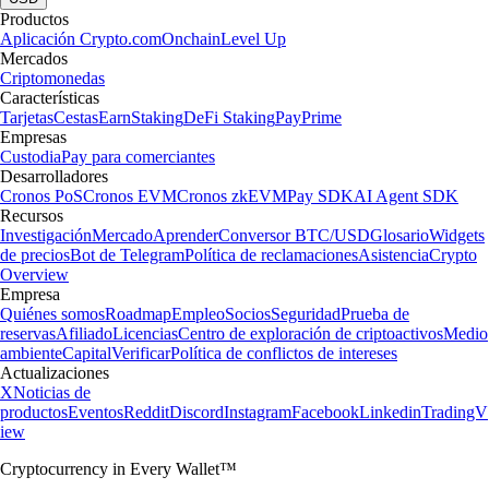
Productos
Aplicación Crypto.com
Onchain
Level Up
Mercados
Criptomonedas
Características
Tarjetas
Cestas
Earn
Staking
DeFi Staking
Pay
Prime
Empresas
Custodia
Pay para comerciantes
Desarrolladores
Cronos PoS
Cronos EVM
Cronos zkEVM
Pay SDK
AI Agent SDK
Recursos
Investigación
Mercado
Aprender
Conversor BTC/USD
Glosario
Widgets
de precios
Bot de Telegram
Política de reclamaciones
Asistencia
Crypto
Overview
Empresa
Quiénes somos
Roadmap
Empleo
Socios
Seguridad
Prueba de
reservas
Afiliado
Licencias
Centro de exploración de criptoactivos
Medio
ambiente
Capital
Verificar
Política de conflictos de intereses
Actualizaciones
X
Noticias de
productos
Eventos
Reddit
Discord
Instagram
Facebook
Linkedin
TradingV
iew
Cryptocurrency in Every Wallet™