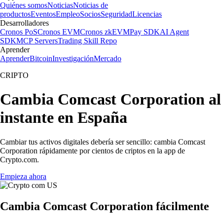
Quiénes somos
Noticias
Noticias de
productos
Eventos
Empleo
Socios
Seguridad
Licencias
Desarrolladores
Cronos PoS
Cronos EVM
Cronos zkEVM
Pay SDK
AI Agent
SDK
MCP Servers
Trading Skill Repo
Aprender
Aprender
Bitcoin
Investigación
Mercado
CRIPTO
Cambia Comcast Corporation al
instante en España
Cambiar tus activos digitales debería ser sencillo: cambia Comcast
Corporation rápidamente por cientos de criptos en la app de
Crypto.com.
Empieza ahora
Cambia Comcast Corporation fácilmente