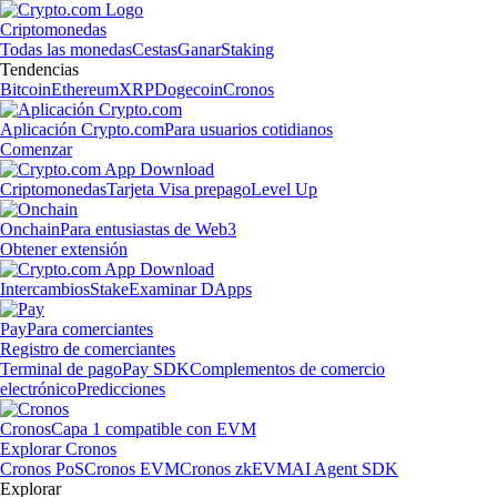
Criptomonedas
Todas las monedas
Cestas
Ganar
Staking
Tendencias
Bitcoin
Ethereum
XRP
Dogecoin
Cronos
Aplicación Crypto.com
Para usuarios cotidianos
Comenzar
Criptomonedas
Tarjeta Visa prepago
Level Up
Onchain
Para entusiastas de Web3
Obtener extensión
Intercambios
Stake
Examinar DApps
Pay
Para comerciantes
Registro de comerciantes
Terminal de pago
Pay SDK
Complementos de comercio
electrónico
Predicciones
Cronos
Capa 1 compatible con EVM
Explorar Cronos
Cronos PoS
Cronos EVM
Cronos zkEVM
AI Agent SDK
Explorar