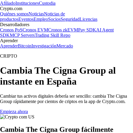
Afiliado
Instituciones
Custodia
Crypto.com
Quiénes somos
Noticias
Noticias de
productos
Eventos
Empleo
Socios
Seguridad
Licencias
Desarrolladores
Cronos PoS
Cronos EVM
Cronos zkEVM
Pay SDK
AI Agent
SDK
MCP Servers
Trading Skill Repo
Aprender
Aprender
Bitcoin
Investigación
Mercado
CRIPTO
Cambia The Cigna Group al
instante en España
Cambiar tus activos digitales debería ser sencillo: cambia The Cigna
Group rápidamente por cientos de criptos en la app de Crypto.com.
Empieza ahora
Cambia The Cigna Group fácilmente