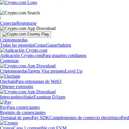
Mercados
Particulares
Empresas
Descubrir
/
Conectar
Registrarse
Criptomonedas
Todas las monedas
Cestas
Ganar
Staking
Aplicación Crypto.com
Para usuarios cotidianos
Comenzar
Criptomonedas
Tarjeta Visa prepago
Level Up
Onchain
Para entusiastas de Web3
Obtener extensión
Intercambios
Stake
Examinar DApps
Pay
Para comerciantes
Registro de comerciantes
Terminal de pago
Pay SDK
Complementos de comercio electrónico
Pred
Cronos
Capa 1 compatible con EVM