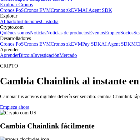
Explorar Cronos
Cronos PoS
Cronos EVM
Cronos zkEVM
AI Agent SDK
Explorar
Afiliado
Instituciones
Custodia
Crypto.com
Quiénes somos
Noticias
Noticias de productos
Eventos
Empleo
Socios
Se
Desarrolladores
Cronos PoS
Cronos EVM
Cronos zkEVM
Pay SDK
AI Agent SDK
MCP
Aprender
Aprender
Bitcoin
Investigación
Mercado
CRIPTO
Cambia Chainlink al instante e
Cambiar tus activos digitales debería ser sencillo: cambia Chainlink rá
Empieza ahora
Cambia Chainlink fácilmente