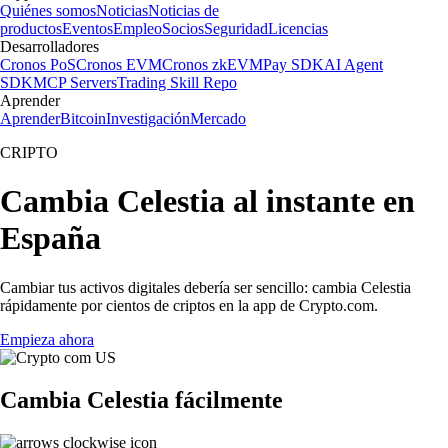
Quiénes somos
Noticias
Noticias de
productos
Eventos
Empleo
Socios
Seguridad
Licencias
Desarrolladores
Cronos PoS
Cronos EVM
Cronos zkEVM
Pay SDK
AI Agent
SDK
MCP Servers
Trading Skill Repo
Aprender
Aprender
Bitcoin
Investigación
Mercado
CRIPTO
Cambia Celestia al instante en
España
Cambiar tus activos digitales debería ser sencillo: cambia Celestia
rápidamente por cientos de criptos en la app de Crypto.com.
Empieza ahora
Cambia Celestia fácilmente