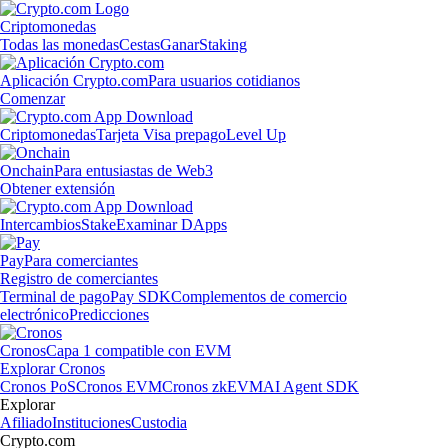
Criptomonedas
Todas las monedas
Cestas
Ganar
Staking
Aplicación Crypto.com
Para usuarios cotidianos
Comenzar
Criptomonedas
Tarjeta Visa prepago
Level Up
Onchain
Para entusiastas de Web3
Obtener extensión
Intercambios
Stake
Examinar DApps
Pay
Para comerciantes
Registro de comerciantes
Terminal de pago
Pay SDK
Complementos de comercio
electrónico
Predicciones
Cronos
Capa 1 compatible con EVM
Explorar Cronos
Cronos PoS
Cronos EVM
Cronos zkEVM
AI Agent SDK
Explorar
Afiliado
Instituciones
Custodia
Crypto.com