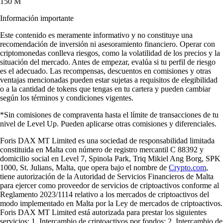
150 M
Información importante
Este contenido es meramente informativo y no constituye una
recomendación de inversión ni asesoramiento financiero. Operar con
criptomonedas conlleva riesgos, como la volatilidad de los precios y la
situación del mercado. Antes de empezar, evalúa si tu perfil de riesgo
es el adecuado. Las recompensas, descuentos en comisiones y otras
ventajas mencionadas pueden estar sujetas a requisitos de elegibilidad
o a la cantidad de tokens que tengas en tu cartera y pueden cambiar
según los términos y condiciones vigentes.
*Sin comisiones de compraventa hasta el límite de transacciones de tu
nivel de Level Up. Pueden aplicarse otras comisiones y diferenciales.
Foris DAX MT Limited es una sociedad de responsabilidad limitada
constituida en Malta con número de registro mercantil C 88392 y
domicilio social en Level 7, Spinola Park, Triq Mikiel Ang Borg, SPK
1000, St. Julians, Malta, que opera bajo el nombre de
Crypto.com
,
tiene autorización de la Autoridad de Servicios Financieros de Malta
para ejercer como proveedor de servicios de criptoactivos conforme al
Reglamento 2023/1114 relativo a los mercados de criptoactivos del
modo implementado en Malta por la Ley de mercados de criptoactivos.
Foris DAX MT Limited está autorizada para prestar los siguientes
servicios: 1. Intercambio de criptoactivos por fondos; 2. Intercambio de