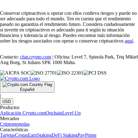
Conservar criptoactivos u operar con ellos conlleva riesgos y puede no
ser adecuado para todo el mundo. Ten en cuenta que el rendimiento
pasado no garantiza el rendimiento futuro. Considera cuidadosamente
si invertir en criptoactivos es adecuado para ti según tu situación
financiera y tolerancia al riesgo. Puedes encontrar más información
sobre los riesgos asociados con operar o conservar criptoactivos
aquí
.
Contacto:
chat.crypto.com
| Oficina: Level 7, Spinola Park, Triq Mikiel
Ang Borg, St Julians SPK 1000 Malta.
Español
|
USD
Productos
Aplicación Crypto.com
Onchain
Level Up
Mercados
Criptomonedas
Características
Tarjetas
Cestas
Earn
Staking
DeFi Staking
Pay
Prime