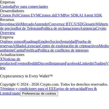
Empresas
Custodia
Pay para comerciantes
Desarrolladores
Cronos PoS
Cronos EVM
Cronos zkEVM
Pay SDK
AI Agent SDK
Recursos
Investigación
Mercado
Aprender
Conversor BTC/USD
Glosario
Widgets
de precios
Bot de Telegram
Política de reclamaciones
Asistencia
Crypto
Overview
Empresa
Quiénes somos
Roadmap
Empleo
Socios
Seguridad
Prueba de
reservas
Afiliado
Licencias
Centro de exploración de criptoactivos
Medio
ambiente
Capital
Verificar
Política de conflictos de intereses
Actualizaciones
X
Noticias de
productos
Eventos
Reddit
Discord
Instagram
Facebook
Linkedin
TradingV
iew
Cryptocurrency in Every Wallet™
Copyright © 2024 - 2026 Crypto.com. Todos los derechos reservados.
Términos y condiciones para el EEE
aviso de privacidad
Fees &
Limits
Estado
Preferencias de cookies