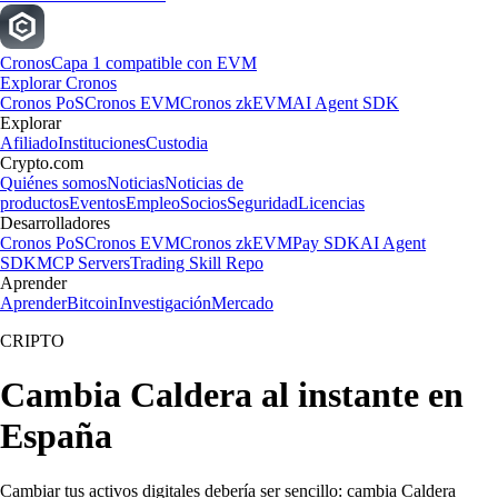
Cronos
Capa 1 compatible con EVM
Explorar Cronos
Cronos PoS
Cronos EVM
Cronos zkEVM
AI Agent SDK
Explorar
Afiliado
Instituciones
Custodia
Crypto.com
Quiénes somos
Noticias
Noticias de
productos
Eventos
Empleo
Socios
Seguridad
Licencias
Desarrolladores
Cronos PoS
Cronos EVM
Cronos zkEVM
Pay SDK
AI Agent
SDK
MCP Servers
Trading Skill Repo
Aprender
Aprender
Bitcoin
Investigación
Mercado
CRIPTO
Cambia Caldera al instante en
España
Cambiar tus activos digitales debería ser sencillo: cambia Caldera