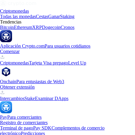
Criptomonedas
Todas las monedas
Cestas
Ganar
Staking
Tendencias
Bitcoin
Ethereum
XRP
Dogecoin
Cronos
Aplicación Crypto.com
Para usuarios cotidianos
Comenzar
Criptomonedas
Tarjeta Visa prepago
Level Up
Onchain
Para entusiastas de Web3
Obtener extensión
Intercambios
Stake
Examinar DApps
Pay
Para comerciantes
Registro de comerciantes
Terminal de pago
Pay SDK
Complementos de comercio
electrónico
Predicciones