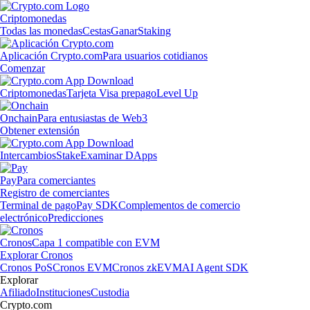
Criptomonedas
Todas las monedas
Cestas
Ganar
Staking
Aplicación Crypto.com
Para usuarios cotidianos
Comenzar
Criptomonedas
Tarjeta Visa prepago
Level Up
Onchain
Para entusiastas de Web3
Obtener extensión
Intercambios
Stake
Examinar DApps
Pay
Para comerciantes
Registro de comerciantes
Terminal de pago
Pay SDK
Complementos de comercio
electrónico
Predicciones
Cronos
Capa 1 compatible con EVM
Explorar Cronos
Cronos PoS
Cronos EVM
Cronos zkEVM
AI Agent SDK
Explorar
Afiliado
Instituciones
Custodia
Crypto.com