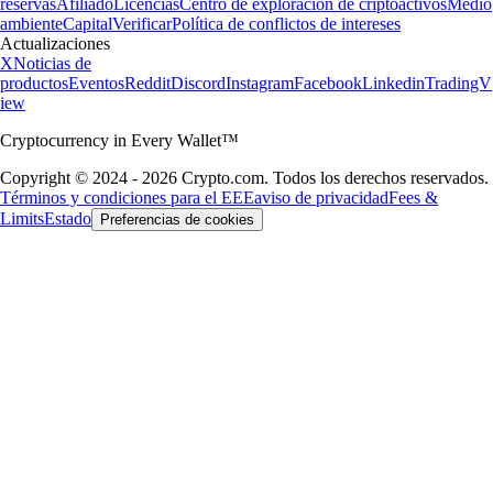
reservas
Afiliado
Licencias
Centro de exploración de criptoactivos
Medio
ambiente
Capital
Verificar
Política de conflictos de intereses
Actualizaciones
X
Noticias de
productos
Eventos
Reddit
Discord
Instagram
Facebook
Linkedin
TradingV
iew
Cryptocurrency in Every Wallet™
Copyright © 2024 - 2026 Crypto.com. Todos los derechos reservados.
Términos y condiciones para el EEE
aviso de privacidad
Fees &
Limits
Estado
Preferencias de cookies