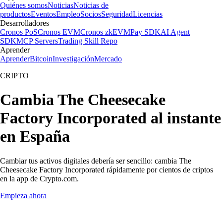
Quiénes somos
Noticias
Noticias de
productos
Eventos
Empleo
Socios
Seguridad
Licencias
Desarrolladores
Cronos PoS
Cronos EVM
Cronos zkEVM
Pay SDK
AI Agent
SDK
MCP Servers
Trading Skill Repo
Aprender
Aprender
Bitcoin
Investigación
Mercado
CRIPTO
Cambia The Cheesecake
Factory Incorporated al instante
en España
Cambiar tus activos digitales debería ser sencillo: cambia The
Cheesecake Factory Incorporated rápidamente por cientos de criptos
en la app de Crypto.com.
Empieza ahora