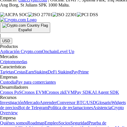
Ang Borg, St Julians SPK 1000 Malta.
Español
|
USD
Productos
Aplicación Crypto.com
Onchain
Level Up
Mercados
Criptomonedas
Características
Tarjetas
Cestas
Earn
Staking
DeFi Staking
Pay
Prime
Empresas
Custodia
Pay para comerciantes
Desarrolladores
Cronos PoS
Cronos EVM
Cronos zkEVM
Pay SDK
AI Agent SDK
Recursos
Investigación
Mercado
Aprender
Conversor BTC/USD
Glosario
Widgets
de precios
Bot de Telegram
Política de reclamaciones
Asistencia
Crypto
Overview
Empresa
Quiénes somos
Roadmap
Empleo
Socios
Seguridad
Prueba de