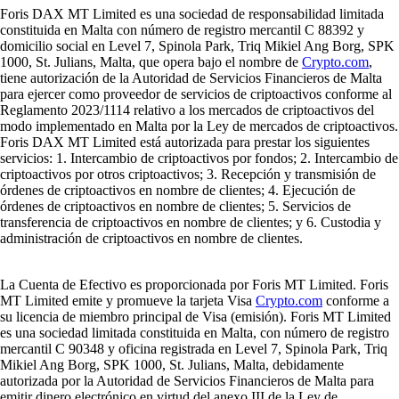
Foris DAX MT Limited es una sociedad de responsabilidad limitada
constituida en Malta con número de registro mercantil C 88392 y
domicilio social en Level 7, Spinola Park, Triq Mikiel Ang Borg, SPK
1000, St. Julians, Malta, que opera bajo el nombre de
Crypto.com
,
tiene autorización de la Autoridad de Servicios Financieros de Malta
para ejercer como proveedor de servicios de criptoactivos conforme al
Reglamento 2023/1114 relativo a los mercados de criptoactivos del
modo implementado en Malta por la Ley de mercados de criptoactivos.
Foris DAX MT Limited está autorizada para prestar los siguientes
servicios: 1. Intercambio de criptoactivos por fondos; 2. Intercambio de
criptoactivos por otros criptoactivos; 3. Recepción y transmisión de
órdenes de criptoactivos en nombre de clientes; 4. Ejecución de
órdenes de criptoactivos en nombre de clientes; 5. Servicios de
transferencia de criptoactivos en nombre de clientes; y 6. Custodia y
administración de criptoactivos en nombre de clientes.
La Cuenta de Efectivo es proporcionada por Foris MT Limited. Foris
MT Limited emite y promueve la tarjeta Visa
Crypto.com
conforme a
su licencia de miembro principal de Visa (emisión). Foris MT Limited
es una sociedad limitada constituida en Malta, con número de registro
mercantil C 90348 y oficina registrada en Level 7, Spinola Park, Triq
Mikiel Ang Borg, SPK 1000, St. Julians, Malta, debidamente
autorizada por la Autoridad de Servicios Financieros de Malta para
emitir dinero electrónico en virtud del anexo III de la Ley de