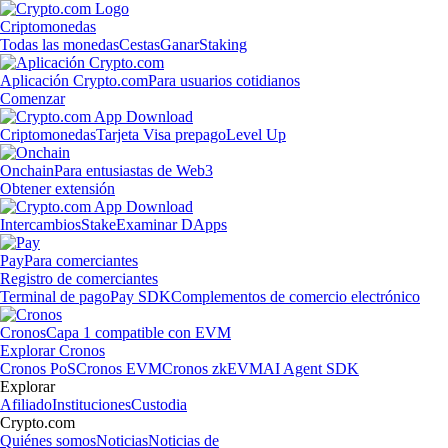
Criptomonedas
Todas las monedas
Cestas
Ganar
Staking
Aplicación Crypto.com
Para usuarios cotidianos
Comenzar
Criptomonedas
Tarjeta Visa prepago
Level Up
Onchain
Para entusiastas de Web3
Obtener extensión
Intercambios
Stake
Examinar DApps
Pay
Para comerciantes
Registro de comerciantes
Terminal de pago
Pay SDK
Complementos de comercio electrónico
Cronos
Capa 1 compatible con EVM
Explorar Cronos
Cronos PoS
Cronos EVM
Cronos zkEVM
AI Agent SDK
Explorar
Afiliado
Instituciones
Custodia
Crypto.com
Quiénes somos
Noticias
Noticias de