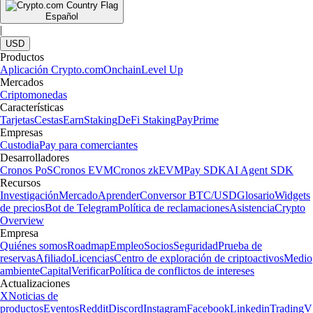
Español
|
USD
Productos
Aplicación Crypto.com
Onchain
Level Up
Mercados
Criptomonedas
Características
Tarjetas
Cestas
Earn
Staking
DeFi Staking
Pay
Prime
Empresas
Custodia
Pay para comerciantes
Desarrolladores
Cronos PoS
Cronos EVM
Cronos zkEVM
Pay SDK
AI Agent SDK
Recursos
Investigación
Mercado
Aprender
Conversor BTC/USD
Glosario
Widgets
de precios
Bot de Telegram
Política de reclamaciones
Asistencia
Crypto
Overview
Empresa
Quiénes somos
Roadmap
Empleo
Socios
Seguridad
Prueba de
reservas
Afiliado
Licencias
Centro de exploración de criptoactivos
Medio
ambiente
Capital
Verificar
Política de conflictos de intereses
Actualizaciones
X
Noticias de
productos
Eventos
Reddit
Discord
Instagram
Facebook
Linkedin
TradingV