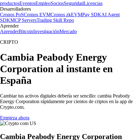
productos
Eventos
Empleo
Socios
Seguridad
Licencias
Desarrolladores
Cronos PoS
Cronos EVM
Cronos zkEVM
Pay SDK
AI Agent
SDK
MCP Servers
Trading Skill Repo
Aprender
Aprender
Bitcoin
Investigación
Mercado
CRIPTO
Cambia Peabody Energy
Corporation al instante en
España
Cambiar tus activos digitales debería ser sencillo: cambia Peabody
Energy Corporation rápidamente por cientos de criptos en la app de
Crypto.com.
Empieza ahora
Cambia Peabody Energy Corporation