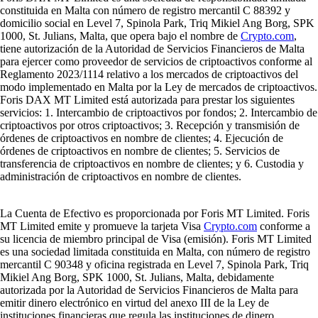
constituida en Malta con número de registro mercantil C 88392 y
domicilio social en Level 7, Spinola Park, Triq Mikiel Ang Borg, SPK
1000, St. Julians, Malta, que opera bajo el nombre de
Crypto.com
,
tiene autorización de la Autoridad de Servicios Financieros de Malta
para ejercer como proveedor de servicios de criptoactivos conforme al
Reglamento 2023/1114 relativo a los mercados de criptoactivos del
modo implementado en Malta por la Ley de mercados de criptoactivos.
Foris DAX MT Limited está autorizada para prestar los siguientes
servicios: 1. Intercambio de criptoactivos por fondos; 2. Intercambio de
criptoactivos por otros criptoactivos; 3. Recepción y transmisión de
órdenes de criptoactivos en nombre de clientes; 4. Ejecución de
órdenes de criptoactivos en nombre de clientes; 5. Servicios de
transferencia de criptoactivos en nombre de clientes; y 6. Custodia y
administración de criptoactivos en nombre de clientes.
La Cuenta de Efectivo es proporcionada por Foris MT Limited. Foris
MT Limited emite y promueve la tarjeta Visa
Crypto.com
conforme a
su licencia de miembro principal de Visa (emisión). Foris MT Limited
es una sociedad limitada constituida en Malta, con número de registro
mercantil C 90348 y oficina registrada en Level 7, Spinola Park, Triq
Mikiel Ang Borg, SPK 1000, St. Julians, Malta, debidamente
autorizada por la Autoridad de Servicios Financieros de Malta para
emitir dinero electrónico en virtud del anexo III de la Ley de
instituciones financieras que regula las instituciones de dinero