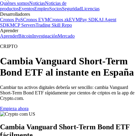
Quiénes somos
Noticias
Noticias de
productos
Eventos
Empleo
Socios
Seguridad
Licencias
Desarrolladores
Cronos PoS
Cronos EVM
Cronos zkEVM
Pay SDK
AI Agent
SDK
MCP Servers
Trading Skill Repo
Aprender
Aprender
Bitcoin
Investigación
Mercado
CRIPTO
Cambia Vanguard Short-Term
Bond ETF al instante en España
Cambiar tus activos digitales debería ser sencillo: cambia Vanguard
Short-Term Bond ETF rápidamente por cientos de criptos en la app de
Crypto.com.
Empieza ahora
Cambia Vanguard Short-Term Bond ETF
fácilmente