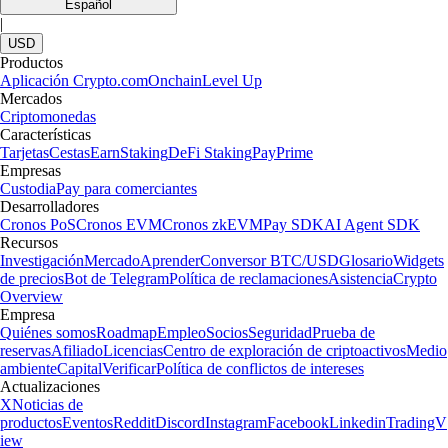
Español
|
USD
Productos
Aplicación Crypto.com
Onchain
Level Up
Mercados
Criptomonedas
Características
Tarjetas
Cestas
Earn
Staking
DeFi Staking
Pay
Prime
Empresas
Custodia
Pay para comerciantes
Desarrolladores
Cronos PoS
Cronos EVM
Cronos zkEVM
Pay SDK
AI Agent SDK
Recursos
Investigación
Mercado
Aprender
Conversor BTC/USD
Glosario
Widgets
de precios
Bot de Telegram
Política de reclamaciones
Asistencia
Crypto
Overview
Empresa
Quiénes somos
Roadmap
Empleo
Socios
Seguridad
Prueba de
reservas
Afiliado
Licencias
Centro de exploración de criptoactivos
Medio
ambiente
Capital
Verificar
Política de conflictos de intereses
Actualizaciones
X
Noticias de
productos
Eventos
Reddit
Discord
Instagram
Facebook
Linkedin
TradingV
iew