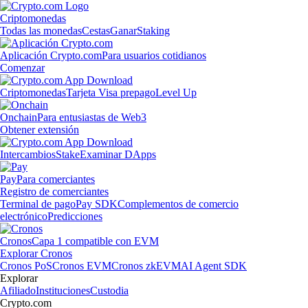
Criptomonedas
Todas las monedas
Cestas
Ganar
Staking
Aplicación Crypto.com
Para usuarios cotidianos
Comenzar
Criptomonedas
Tarjeta Visa prepago
Level Up
Onchain
Para entusiastas de Web3
Obtener extensión
Intercambios
Stake
Examinar DApps
Pay
Para comerciantes
Registro de comerciantes
Terminal de pago
Pay SDK
Complementos de comercio
electrónico
Predicciones
Cronos
Capa 1 compatible con EVM
Explorar Cronos
Cronos PoS
Cronos EVM
Cronos zkEVM
AI Agent SDK
Explorar
Afiliado
Instituciones
Custodia
Crypto.com