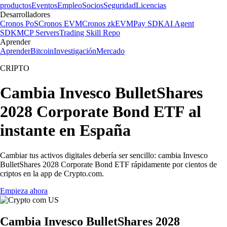
productos
Eventos
Empleo
Socios
Seguridad
Licencias
Desarrolladores
Cronos PoS
Cronos EVM
Cronos zkEVM
Pay SDK
AI Agent
SDK
MCP Servers
Trading Skill Repo
Aprender
Aprender
Bitcoin
Investigación
Mercado
CRIPTO
Cambia Invesco BulletShares
2028 Corporate Bond ETF al
instante en España
Cambiar tus activos digitales debería ser sencillo: cambia Invesco
BulletShares 2028 Corporate Bond ETF rápidamente por cientos de
criptos en la app de Crypto.com.
Empieza ahora
Cambia Invesco BulletShares 2028