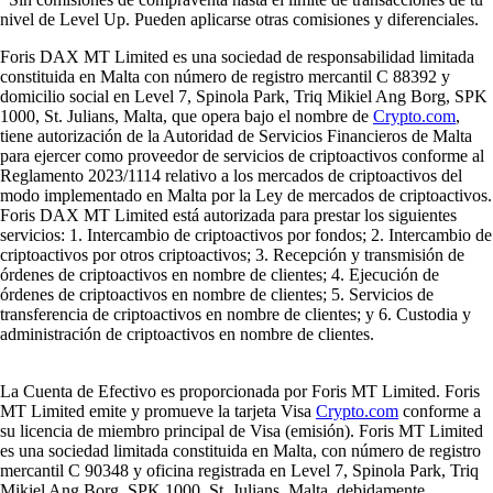
nivel de Level Up. Pueden aplicarse otras comisiones y diferenciales.
Foris DAX MT Limited es una sociedad de responsabilidad limitada
constituida en Malta con número de registro mercantil C 88392 y
domicilio social en Level 7, Spinola Park, Triq Mikiel Ang Borg, SPK
1000, St. Julians, Malta, que opera bajo el nombre de
Crypto.com
,
tiene autorización de la Autoridad de Servicios Financieros de Malta
para ejercer como proveedor de servicios de criptoactivos conforme al
Reglamento 2023/1114 relativo a los mercados de criptoactivos del
modo implementado en Malta por la Ley de mercados de criptoactivos.
Foris DAX MT Limited está autorizada para prestar los siguientes
servicios: 1. Intercambio de criptoactivos por fondos; 2. Intercambio de
criptoactivos por otros criptoactivos; 3. Recepción y transmisión de
órdenes de criptoactivos en nombre de clientes; 4. Ejecución de
órdenes de criptoactivos en nombre de clientes; 5. Servicios de
transferencia de criptoactivos en nombre de clientes; y 6. Custodia y
administración de criptoactivos en nombre de clientes.
La Cuenta de Efectivo es proporcionada por Foris MT Limited. Foris
MT Limited emite y promueve la tarjeta Visa
Crypto.com
conforme a
su licencia de miembro principal de Visa (emisión). Foris MT Limited
es una sociedad limitada constituida en Malta, con número de registro
mercantil C 90348 y oficina registrada en Level 7, Spinola Park, Triq
Mikiel Ang Borg, SPK 1000, St. Julians, Malta, debidamente