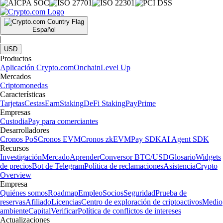
Español
|
USD
Productos
Aplicación Crypto.com
Onchain
Level Up
Mercados
Criptomonedas
Características
Tarjetas
Cestas
Earn
Staking
DeFi Staking
Pay
Prime
Empresas
Custodia
Pay para comerciantes
Desarrolladores
Cronos PoS
Cronos EVM
Cronos zkEVM
Pay SDK
AI Agent SDK
Recursos
Investigación
Mercado
Aprender
Conversor BTC/USD
Glosario
Widgets
de precios
Bot de Telegram
Política de reclamaciones
Asistencia
Crypto
Overview
Empresa
Quiénes somos
Roadmap
Empleo
Socios
Seguridad
Prueba de
reservas
Afiliado
Licencias
Centro de exploración de criptoactivos
Medio
ambiente
Capital
Verificar
Política de conflictos de intereses
Actualizaciones