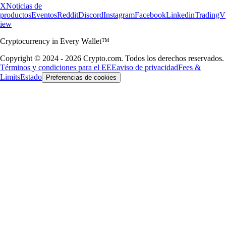
X
Noticias de
productos
Eventos
Reddit
Discord
Instagram
Facebook
Linkedin
TradingV
iew
Cryptocurrency in Every Wallet™
Copyright © 2024 - 2026 Crypto.com. Todos los derechos reservados.
Términos y condiciones para el EEE
aviso de privacidad
Fees &
Limits
Estado
Preferencias de cookies