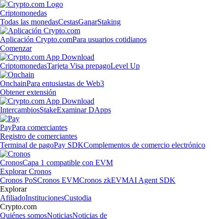
Criptomonedas
Todas las monedas
Cestas
Ganar
Staking
Aplicación Crypto.com
Para usuarios cotidianos
Comenzar
Criptomonedas
Tarjeta Visa prepago
Level Up
Onchain
Para entusiastas de Web3
Obtener extensión
Intercambios
Stake
Examinar DApps
Pay
Para comerciantes
Registro de comerciantes
Terminal de pago
Pay SDK
Complementos de comercio electrónico
Cronos
Capa 1 compatible con EVM
Explorar Cronos
Cronos PoS
Cronos EVM
Cronos zkEVM
AI Agent SDK
Explorar
Afiliado
Instituciones
Custodia
Crypto.com
Quiénes somos
Noticias
Noticias de