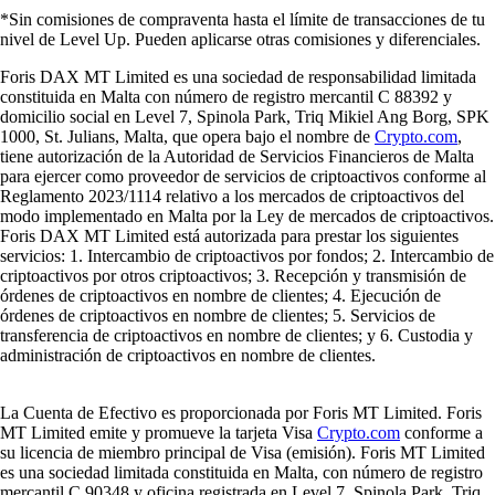
*Sin comisiones de compraventa hasta el límite de transacciones de tu
nivel de Level Up. Pueden aplicarse otras comisiones y diferenciales.
Foris DAX MT Limited es una sociedad de responsabilidad limitada
constituida en Malta con número de registro mercantil C 88392 y
domicilio social en Level 7, Spinola Park, Triq Mikiel Ang Borg, SPK
1000, St. Julians, Malta, que opera bajo el nombre de
Crypto.com
,
tiene autorización de la Autoridad de Servicios Financieros de Malta
para ejercer como proveedor de servicios de criptoactivos conforme al
Reglamento 2023/1114 relativo a los mercados de criptoactivos del
modo implementado en Malta por la Ley de mercados de criptoactivos.
Foris DAX MT Limited está autorizada para prestar los siguientes
servicios: 1. Intercambio de criptoactivos por fondos; 2. Intercambio de
criptoactivos por otros criptoactivos; 3. Recepción y transmisión de
órdenes de criptoactivos en nombre de clientes; 4. Ejecución de
órdenes de criptoactivos en nombre de clientes; 5. Servicios de
transferencia de criptoactivos en nombre de clientes; y 6. Custodia y
administración de criptoactivos en nombre de clientes.
La Cuenta de Efectivo es proporcionada por Foris MT Limited. Foris
MT Limited emite y promueve la tarjeta Visa
Crypto.com
conforme a
su licencia de miembro principal de Visa (emisión). Foris MT Limited
es una sociedad limitada constituida en Malta, con número de registro
mercantil C 90348 y oficina registrada en Level 7, Spinola Park, Triq