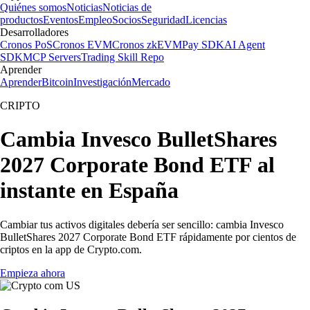
Quiénes somos
Noticias
Noticias de
productos
Eventos
Empleo
Socios
Seguridad
Licencias
Desarrolladores
Cronos PoS
Cronos EVM
Cronos zkEVM
Pay SDK
AI Agent
SDK
MCP Servers
Trading Skill Repo
Aprender
Aprender
Bitcoin
Investigación
Mercado
CRIPTO
Cambia Invesco BulletShares
2027 Corporate Bond ETF al
instante en España
Cambiar tus activos digitales debería ser sencillo: cambia Invesco
BulletShares 2027 Corporate Bond ETF rápidamente por cientos de
criptos en la app de Crypto.com.
Empieza ahora