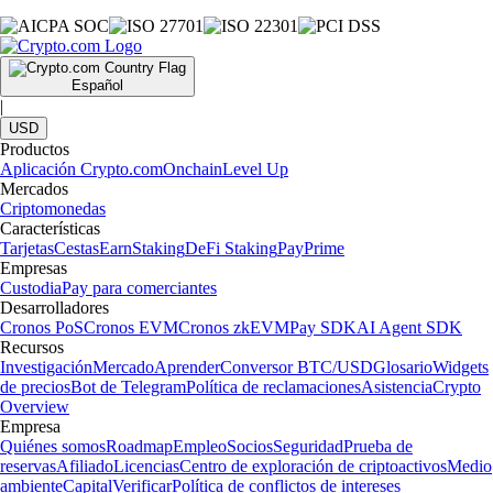
Español
|
USD
Productos
Aplicación Crypto.com
Onchain
Level Up
Mercados
Criptomonedas
Características
Tarjetas
Cestas
Earn
Staking
DeFi Staking
Pay
Prime
Empresas
Custodia
Pay para comerciantes
Desarrolladores
Cronos PoS
Cronos EVM
Cronos zkEVM
Pay SDK
AI Agent SDK
Recursos
Investigación
Mercado
Aprender
Conversor BTC/USD
Glosario
Widgets
de precios
Bot de Telegram
Política de reclamaciones
Asistencia
Crypto
Overview
Empresa
Quiénes somos
Roadmap
Empleo
Socios
Seguridad
Prueba de
reservas
Afiliado
Licencias
Centro de exploración de criptoactivos
Medio
ambiente
Capital
Verificar
Política de conflictos de intereses