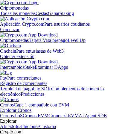
Criptomonedas
Todas las monedas
Cestas
Ganar
Staking
Aplicación Crypto.com
Para usuarios cotidianos
Comenzar
Criptomonedas
Tarjeta Visa prepago
Level Up
Onchain
Para entusiastas de Web3
Obtener extensión
Intercambios
Stake
Examinar DApps
Pay
Para comerciantes
Registro de comerciantes
Terminal de pago
Pay SDK
Complementos de comercio
electrónico
Predicciones
Cronos
Capa 1 compatible con EVM
Explorar Cronos
Cronos PoS
Cronos EVM
Cronos zkEVM
AI Agent SDK
Explorar
Afiliado
Instituciones
Custodia
Crypto.com