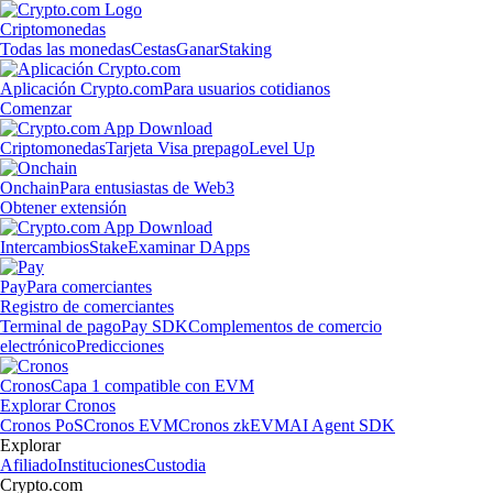
Criptomonedas
Todas las monedas
Cestas
Ganar
Staking
Aplicación Crypto.com
Para usuarios cotidianos
Comenzar
Criptomonedas
Tarjeta Visa prepago
Level Up
Onchain
Para entusiastas de Web3
Obtener extensión
Intercambios
Stake
Examinar DApps
Pay
Para comerciantes
Registro de comerciantes
Terminal de pago
Pay SDK
Complementos de comercio
electrónico
Predicciones
Cronos
Capa 1 compatible con EVM
Explorar Cronos
Cronos PoS
Cronos EVM
Cronos zkEVM
AI Agent SDK
Explorar
Afiliado
Instituciones
Custodia
Crypto.com