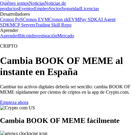
Quiénes somos
Noticias
Noticias de
productos
Eventos
Empleo
Socios
Seguridad
Licencias
Desarrolladores
Cronos PoS
Cronos EVM
Cronos zkEVM
Pay SDK
AI Agent
SDK
MCP Servers
Trading Skill Repo
Aprender
Aprender
Bitcoin
Investigación
Mercado
CRIPTO
Cambia BOOK OF MEME al
instante en España
Cambiar tus activos digitales debería ser sencillo: cambia BOOK OF
MEME rápidamente por cientos de criptos en la app de Crypto.com.
Empieza ahora
Cambia BOOK OF MEME fácilmente