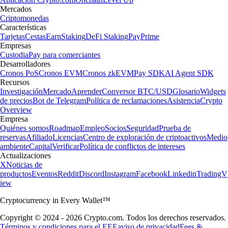
Mercados
Criptomonedas
Características
Tarjetas
Cestas
Earn
Staking
DeFi Staking
Pay
Prime
Empresas
Custodia
Pay para comerciantes
Desarrolladores
Cronos PoS
Cronos EVM
Cronos zkEVM
Pay SDK
AI Agent SDK
Recursos
Investigación
Mercado
Aprender
Conversor BTC/USD
Glosario
Widgets
de precios
Bot de Telegram
Política de reclamaciones
Asistencia
Crypto
Overview
Empresa
Quiénes somos
Roadmap
Empleo
Socios
Seguridad
Prueba de
reservas
Afiliado
Licencias
Centro de exploración de criptoactivos
Medio
ambiente
Capital
Verificar
Política de conflictos de intereses
Actualizaciones
X
Noticias de
productos
Eventos
Reddit
Discord
Instagram
Facebook
Linkedin
TradingV
iew
Cryptocurrency in Every Wallet™
Copyright © 2024 - 2026 Crypto.com. Todos los derechos reservados.
Términos y condiciones para el EEE
aviso de privacidad
Fees &