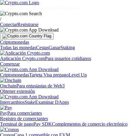
Mercados
Particulares
Empresas
Descubrir
/
Conectar
Registrarse
Criptomonedas
Todas las monedas
Cestas
Ganar
Staking
Aplicación Crypto.com
Para usuarios cotidianos
Comenzar
Criptomonedas
Tarjeta Visa prepago
Level Up
Onchain
Para entusiastas de Web3
Obtener extensión
Intercambios
Stake
Examinar DApps
Pay
Para comerciantes
Registro de comerciantes
Terminal de pago
Pay SDK
Complementos de comercio electrónico
Cronos
Capa 1 compatible con EVM