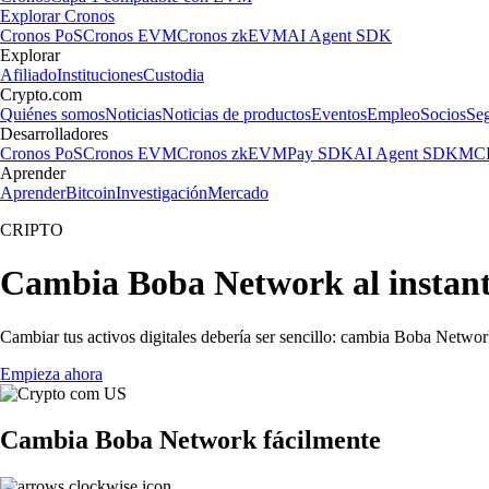
Explorar Cronos
Cronos PoS
Cronos EVM
Cronos zkEVM
AI Agent SDK
Explorar
Afiliado
Instituciones
Custodia
Crypto.com
Quiénes somos
Noticias
Noticias de productos
Eventos
Empleo
Socios
Se
Desarrolladores
Cronos PoS
Cronos EVM
Cronos zkEVM
Pay SDK
AI Agent SDK
MCP
Aprender
Aprender
Bitcoin
Investigación
Mercado
CRIPTO
Cambia Boba Network al instan
Cambiar tus activos digitales debería ser sencillo: cambia Boba Networ
Empieza ahora
Cambia Boba Network fácilmente