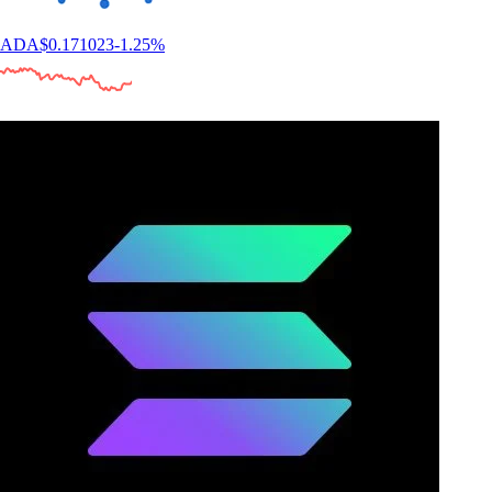
ADA
$
0.171023
-1.25
%