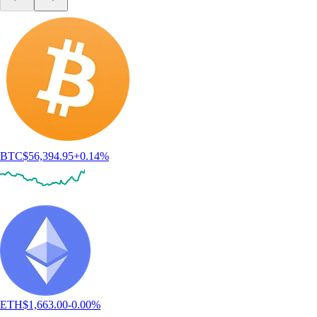
BTC
$
56,394.95
+
0.14
%
ETH
$
1,663.00
-0.00
%