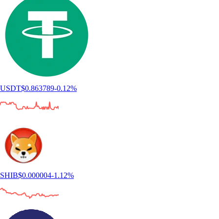
USDT
$
0.863789
-0.12
%
SHIB
$
0.000004
-1.12
%