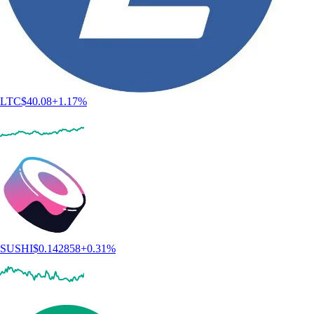
LTC
$
40.08
+
1.17
%
SUSHI
$
0.142858
+
0.31
%