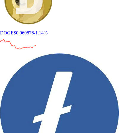
DOGE
$
0.060876
-1.14
%