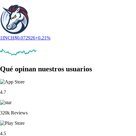
1INCH
$
0.072926
+
0.21
%
Qué opinan nuestros usuarios
4.7
320k Reviews
4.5