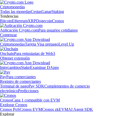
Criptomonedas
Todas las monedas
Cestas
Ganar
Staking
Tendencias
Bitcoin
Ethereum
XRP
Dogecoin
Cronos
Aplicación Crypto.com
Para usuarios cotidianos
Comenzar
Criptomonedas
Tarjeta Visa prepago
Level Up
Onchain
Para entusiastas de Web3
Obtener extensión
Intercambios
Stake
Examinar DApps
Pay
Para comerciantes
Registro de comerciantes
Terminal de pago
Pay SDK
Complementos de comercio
electrónico
Predicciones
Cronos
Capa 1 compatible con EVM
Explorar Cronos
Cronos PoS
Cronos EVM
Cronos zkEVM
AI Agent SDK
Explorar