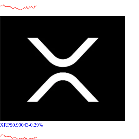
XRP
$
0.90043
-0.29
%