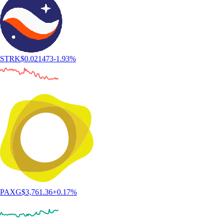
STRK
$
0.021473
-1.93
%
PAXG
$
3,761.36
+
0.17
%