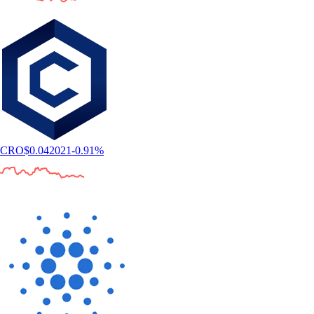
CRO
$
0.042021
-0.91
%