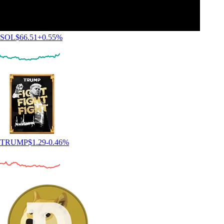
SOL
$
66.51
+
0.55
%
TRUMP
$
1.29
-0.46
%