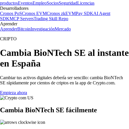
productos
Eventos
Empleo
Socios
Seguridad
Licencias
Desarrolladores
Cronos PoS
Cronos EVM
Cronos zkEVM
Pay SDK
AI Agent
SDK
MCP Servers
Trading Skill Repo
Aprender
Aprender
Bitcoin
Investigación
Mercado
CRIPTO
Cambia BioNTech SE al instante
en España
Cambiar tus activos digitales debería ser sencillo: cambia BioNTech
SE rápidamente por cientos de criptos en la app de Crypto.com.
Empieza ahora
Cambia BioNTech SE fácilmente