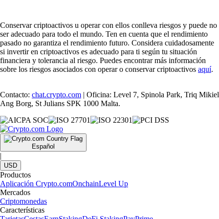
Conservar criptoactivos u operar con ellos conlleva riesgos y puede no
ser adecuado para todo el mundo. Ten en cuenta que el rendimiento
pasado no garantiza el rendimiento futuro. Considera cuidadosamente
si invertir en criptoactivos es adecuado para ti según tu situación
financiera y tolerancia al riesgo. Puedes encontrar más información
sobre los riesgos asociados con operar o conservar criptoactivos
aquí
.
Contacto:
chat.crypto.com
| Oficina: Level 7, Spinola Park, Triq Mikiel
Ang Borg, St Julians SPK 1000 Malta.
Español
|
USD
Productos
Aplicación Crypto.com
Onchain
Level Up
Mercados
Criptomonedas
Características
Tarjetas
Cestas
Earn
Staking
DeFi Staking
Pay
Prime