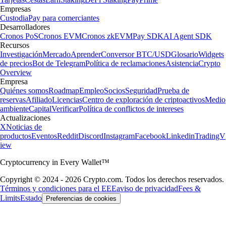
Empresas
Custodia
Pay para comerciantes
Desarrolladores
Cronos PoS
Cronos EVM
Cronos zkEVM
Pay SDK
AI Agent SDK
Recursos
Investigación
Mercado
Aprender
Conversor BTC/USD
Glosario
Widgets
de precios
Bot de Telegram
Política de reclamaciones
Asistencia
Crypto
Overview
Empresa
Quiénes somos
Roadmap
Empleo
Socios
Seguridad
Prueba de
reservas
Afiliado
Licencias
Centro de exploración de criptoactivos
Medio
ambiente
Capital
Verificar
Política de conflictos de intereses
Actualizaciones
X
Noticias de
productos
Eventos
Reddit
Discord
Instagram
Facebook
Linkedin
TradingV
iew
Cryptocurrency in Every Wallet™
Copyright © 2024 - 2026 Crypto.com. Todos los derechos reservados.
Términos y condiciones para el EEE
aviso de privacidad
Fees &
Limits
Estado
Preferencias de cookies