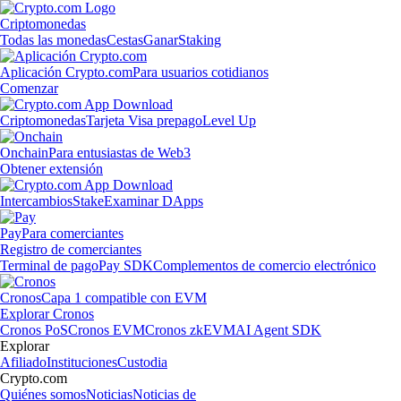
Criptomonedas
Todas las monedas
Cestas
Ganar
Staking
Aplicación Crypto.com
Para usuarios cotidianos
Comenzar
Criptomonedas
Tarjeta Visa prepago
Level Up
Onchain
Para entusiastas de Web3
Obtener extensión
Intercambios
Stake
Examinar DApps
Pay
Para comerciantes
Registro de comerciantes
Terminal de pago
Pay SDK
Complementos de comercio electrónico
Cronos
Capa 1 compatible con EVM
Explorar Cronos
Cronos PoS
Cronos EVM
Cronos zkEVM
AI Agent SDK
Explorar
Afiliado
Instituciones
Custodia
Crypto.com
Quiénes somos
Noticias
Noticias de