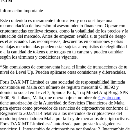
150 M
Información importante
Este contenido es meramente informativo y no constituye una
recomendación de inversión ni asesoramiento financiero. Operar con
criptomonedas conlleva riesgos, como la volatilidad de los precios y la
situación del mercado. Antes de empezar, evalúa si tu perfil de riesgo
es el adecuado. Las recompensas, descuentos en comisiones y otras
ventajas mencionadas pueden estar sujetas a requisitos de elegibilidad
o a la cantidad de tokens que tengas en tu cartera y pueden cambiar
según los términos y condiciones vigentes.
*Sin comisiones de compraventa hasta el límite de transacciones de tu
nivel de Level Up. Pueden aplicarse otras comisiones y diferenciales.
Foris DAX MT Limited es una sociedad de responsabilidad limitada
constituida en Malta con número de registro mercantil C 88392 y
domicilio social en Level 7, Spinola Park, Triq Mikiel Ang Borg, SPK
1000, St. Julians, Malta, que opera bajo el nombre de
Crypto.com
,
tiene autorización de la Autoridad de Servicios Financieros de Malta
para ejercer como proveedor de servicios de criptoactivos conforme al
Reglamento 2023/1114 relativo a los mercados de criptoactivos del
modo implementado en Malta por la Ley de mercados de criptoactivos.
Foris DAX MT Limited está autorizada para prestar los siguientes
servicios: 1. Intercambio de criptoactivos por fondos; 2. Intercambio de