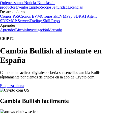
Quiénes somos
Noticias
Noticias de
productos
Eventos
Empleo
Socios
Seguridad
Licencias
Desarrolladores
Cronos PoS
Cronos EVM
Cronos zkEVM
Pay SDK
AI Agent
SDK
MCP Servers
Trading Skill Repo
Aprender
Aprender
Bitcoin
Investigación
Mercado
CRIPTO
Cambia Bullish al instante en
España
Cambiar tus activos digitales debería ser sencillo: cambia Bullish
rápidamente por cientos de criptos en la app de Crypto.com.
Empieza ahora
Cambia Bullish fácilmente