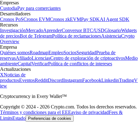
Empresas
Custodia
Pay para comerciantes
Desarrolladores
Cronos PoS
Cronos EVM
Cronos zkEVM
Pay SDK
AI Agent SDK
Recursos
Investigación
Mercado
Aprender
Conversor BTC/USD
Glosario
Widgets
de precios
Bot de Telegram
Política de reclamaciones
Asistencia
Crypto
Overview
Empresa
Quiénes somos
Roadmap
Empleo
Socios
Seguridad
Prueba de
reservas
Afiliado
Licencias
Centro de exploración de criptoactivos
Medio
ambiente
Capital
Verificar
Política de conflictos de intereses
Actualizaciones
X
Noticias de
productos
Eventos
Reddit
Discord
Instagram
Facebook
Linkedin
TradingV
iew
Cryptocurrency in Every Wallet™
Copyright © 2024 - 2026 Crypto.com. Todos los derechos reservados.
Términos y condiciones para el EEE
aviso de privacidad
Fees &
Limits
Estado
Preferencias de cookies