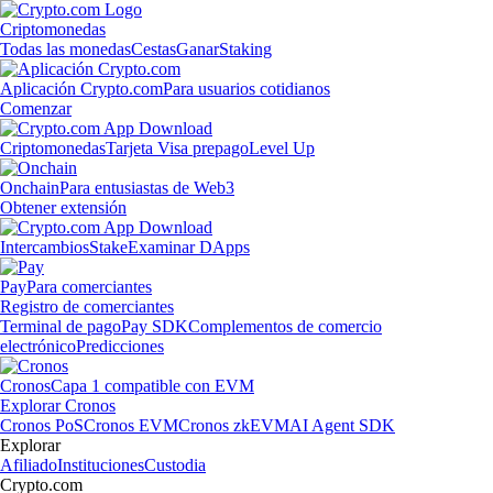
Criptomonedas
Todas las monedas
Cestas
Ganar
Staking
Aplicación Crypto.com
Para usuarios cotidianos
Comenzar
Criptomonedas
Tarjeta Visa prepago
Level Up
Onchain
Para entusiastas de Web3
Obtener extensión
Intercambios
Stake
Examinar DApps
Pay
Para comerciantes
Registro de comerciantes
Terminal de pago
Pay SDK
Complementos de comercio
electrónico
Predicciones
Cronos
Capa 1 compatible con EVM
Explorar Cronos
Cronos PoS
Cronos EVM
Cronos zkEVM
AI Agent SDK
Explorar
Afiliado
Instituciones
Custodia
Crypto.com