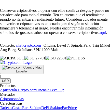
Conservar criptoactivos u operar con ellos conlleva riesgos y puede no
ser adecuado para todo el mundo. Ten en cuenta que el rendimiento
pasado no garantiza el rendimiento futuro. Considera cuidadosamente
si invertir en criptoactivos es adecuado para ti según tu situación
financiera y tolerancia al riesgo. Puedes encontrar más información
sobre los riesgos asociados con operar o conservar criptoactivos
aquí
.
Contacto:
chat.crypto.com
| Oficina: Level 7, Spinola Park, Triq Mikiel
Ang Borg, St Julians SPK 1000 Malta.
Español
|
USD
Productos
Aplicación Crypto.com
Onchain
Level Up
Mercados
Criptomonedas
Características
Tarjetas
Cestas
Earn
Staking
DeFi Staking
Pay
Prime