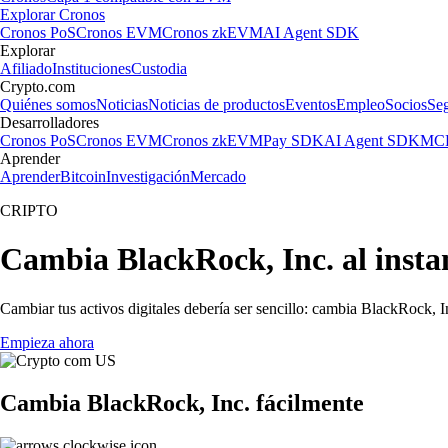
Explorar Cronos
Cronos PoS
Cronos EVM
Cronos zkEVM
AI Agent SDK
Explorar
Afiliado
Instituciones
Custodia
Crypto.com
Quiénes somos
Noticias
Noticias de productos
Eventos
Empleo
Socios
Se
Desarrolladores
Cronos PoS
Cronos EVM
Cronos zkEVM
Pay SDK
AI Agent SDK
MCP
Aprender
Aprender
Bitcoin
Investigación
Mercado
CRIPTO
Cambia BlackRock, Inc. al insta
Cambiar tus activos digitales debería ser sencillo: cambia BlackRock, 
Empieza ahora
Cambia BlackRock, Inc. fácilmente