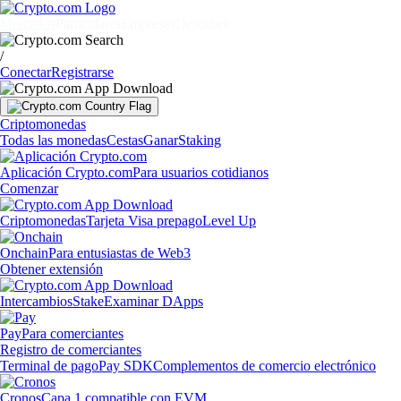
Mercados
Particulares
Empresas
Descubrir
/
Conectar
Registrarse
Criptomonedas
Todas las monedas
Cestas
Ganar
Staking
Aplicación Crypto.com
Para usuarios cotidianos
Comenzar
Criptomonedas
Tarjeta Visa prepago
Level Up
Onchain
Para entusiastas de Web3
Obtener extensión
Intercambios
Stake
Examinar DApps
Pay
Para comerciantes
Registro de comerciantes
Terminal de pago
Pay SDK
Complementos de comercio electrónico
Cronos
Capa 1 compatible con EVM