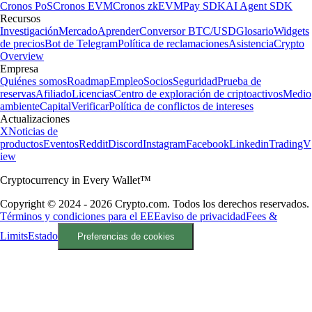
Cronos PoS
Cronos EVM
Cronos zkEVM
Pay SDK
AI Agent SDK
Recursos
Investigación
Mercado
Aprender
Conversor BTC/USD
Glosario
Widgets
de precios
Bot de Telegram
Política de reclamaciones
Asistencia
Crypto
Overview
Empresa
Quiénes somos
Roadmap
Empleo
Socios
Seguridad
Prueba de
reservas
Afiliado
Licencias
Centro de exploración de criptoactivos
Medio
ambiente
Capital
Verificar
Política de conflictos de intereses
Actualizaciones
X
Noticias de
productos
Eventos
Reddit
Discord
Instagram
Facebook
Linkedin
TradingV
iew
Cryptocurrency in Every Wallet™
Copyright © 2024 - 2026 Crypto.com. Todos los derechos reservados.
Términos y condiciones para el EEE
aviso de privacidad
Fees &
Limits
Estado
Preferencias de cookies