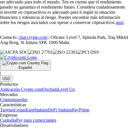
ser adecuado para todo el mundo. Ten en cuenta que el rendimiento
pasado no garantiza el rendimiento futuro. Considera cuidadosamente
si invertir en criptoactivos es adecuado para ti según tu situación
financiera y tolerancia al riesgo. Puedes encontrar más información
sobre los riesgos asociados con operar o conservar criptoactivos
aquí
.
Contacto:
chat.crypto.com
| Oficina: Level 7, Spinola Park, Triq Mikiel
Ang Borg, St Julians SPK 1000 Malta.
Español
|
USD
Productos
Aplicación Crypto.com
Onchain
Level Up
Mercados
Criptomonedas
Características
Tarjetas
Cestas
Earn
Staking
DeFi Staking
Pay
Prime
Empresas
Custodia
Pay para comerciantes
Desarrolladores