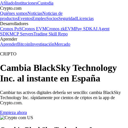
Afiliado
Instituciones
Custodia
Crypto.com
Quiénes somos
Noticias
Noticias de
productos
Eventos
Empleo
Socios
Seguridad
Licencias
Desarrolladores
Cronos PoS
Cronos EVM
Cronos zkEVM
Pay SDK
AI Agent
SDK
MCP Servers
Trading Skill Repo
Aprender
Aprender
Bitcoin
Investigación
Mercado
CRIPTO
Cambia BlackSky Technology
Inc. al instante en España
Cambiar tus activos digitales debería ser sencillo: cambia BlackSky
Technology Inc. rápidamente por cientos de criptos en la app de
Crypto.com.
Empieza ahora