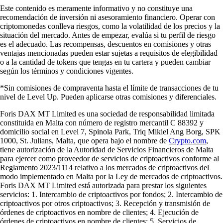
Este contenido es meramente informativo y no constituye una
recomendación de inversión ni asesoramiento financiero. Operar con
criptomonedas conlleva riesgos, como la volatilidad de los precios y la
situación del mercado. Antes de empezar, evalúa si tu perfil de riesgo
es el adecuado. Las recompensas, descuentos en comisiones y otras
ventajas mencionadas pueden estar sujetas a requisitos de elegibilidad
o a la cantidad de tokens que tengas en tu cartera y pueden cambiar
según los términos y condiciones vigentes.
*Sin comisiones de compraventa hasta el límite de transacciones de tu
nivel de Level Up. Pueden aplicarse otras comisiones y diferenciales.
Foris DAX MT Limited es una sociedad de responsabilidad limitada
constituida en Malta con número de registro mercantil C 88392 y
domicilio social en Level 7, Spinola Park, Triq Mikiel Ang Borg, SPK
1000, St. Julians, Malta, que opera bajo el nombre de
Crypto.com
,
tiene autorización de la Autoridad de Servicios Financieros de Malta
para ejercer como proveedor de servicios de criptoactivos conforme al
Reglamento 2023/1114 relativo a los mercados de criptoactivos del
modo implementado en Malta por la Ley de mercados de criptoactivos.
Foris DAX MT Limited está autorizada para prestar los siguientes
servicios: 1. Intercambio de criptoactivos por fondos; 2. Intercambio de
criptoactivos por otros criptoactivos; 3. Recepción y transmisión de
órdenes de criptoactivos en nombre de clientes; 4. Ejecución de
órdenes de criptoactivos en nombre de clientes; 5. Servicios de