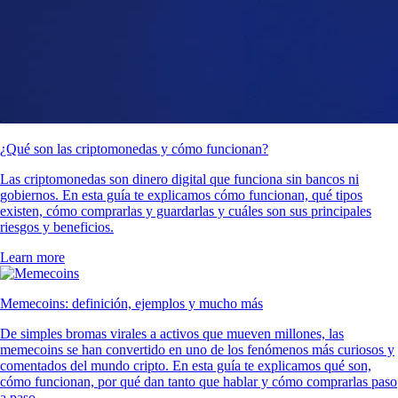
¿Qué son las criptomonedas y cómo funcionan?
Las criptomonedas son dinero digital que funciona sin bancos ni
gobiernos. En esta guía te explicamos cómo funcionan, qué tipos
existen, cómo comprarlas y guardarlas y cuáles son sus principales
riesgos y beneficios.
Learn more
Memecoins: definición, ejemplos y mucho más
De simples bromas virales a activos que mueven millones, las
memecoins se han convertido en uno de los fenómenos más curiosos y
comentados del mundo cripto. En esta guía te explicamos qué son,
cómo funcionan, por qué dan tanto que hablar y cómo comprarlas paso
a paso.