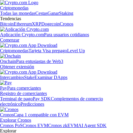
Criptomonedas
Todas las monedas
Cestas
Ganar
Staking
Tendencias
Bitcoin
Ethereum
XRP
Dogecoin
Cronos
Aplicación Crypto.com
Para usuarios cotidianos
Comenzar
Criptomonedas
Tarjeta Visa prepago
Level Up
Onchain
Para entusiastas de Web3
Obtener extensión
Intercambios
Stake
Examinar DApps
Pay
Para comerciantes
Registro de comerciantes
Terminal de pago
Pay SDK
Complementos de comercio
electrónico
Predicciones
Cronos
Capa 1 compatible con EVM
Explorar Cronos
Cronos PoS
Cronos EVM
Cronos zkEVM
AI Agent SDK
Explorar