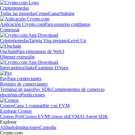
Criptomonedas
Todas las monedas
Cestas
Ganar
Staking
Aplicación Crypto.com
Para usuarios cotidianos
Comenzar
Criptomonedas
Tarjeta Visa prepago
Level Up
Onchain
Para entusiastas de Web3
Obtener extensión
Intercambios
Stake
Examinar DApps
Pay
Para comerciantes
Registro de comerciantes
Terminal de pago
Pay SDK
Complementos de comercio
electrónico
Predicciones
Cronos
Capa 1 compatible con EVM
Explorar Cronos
Cronos PoS
Cronos EVM
Cronos zkEVM
AI Agent SDK
Explorar
Afiliado
Instituciones
Custodia
Crypto.com