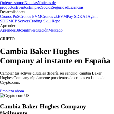
Quiénes somos
Noticias
Noticias de
productos
Eventos
Empleo
Socios
Seguridad
Licencias
Desarrolladores
Cronos PoS
Cronos EVM
Cronos zkEVM
Pay SDK
AI Agent
SDK
MCP Servers
Trading Skill Repo
Aprender
Aprender
Bitcoin
Investigación
Mercado
CRIPTO
Cambia Baker Hughes
Company al instante en España
Cambiar tus activos digitales debería ser sencillo: cambia Baker
Hughes Company rápidamente por cientos de criptos en la app de
Crypto.com.
Empieza ahora
Cambia Baker Hughes Company
fácilmente