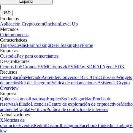
Español
|
USD
Productos
Aplicación Crypto.com
Onchain
Level Up
Mercados
Criptomonedas
Características
Tarjetas
Cestas
Earn
Staking
DeFi Staking
Pay
Prime
Empresas
Custodia
Pay para comerciantes
Desarrolladores
Cronos PoS
Cronos EVM
Cronos zkEVM
Pay SDK
AI Agent SDK
Recursos
Investigación
Mercado
Aprender
Conversor BTC/USD
Glosario
Widgets
de precios
Bot de Telegram
Política de reclamaciones
Asistencia
Crypto
Overview
Empresa
Quiénes somos
Roadmap
Empleo
Socios
Seguridad
Prueba de
reservas
Afiliado
Licencias
Centro de exploración de criptoactivos
Medio
ambiente
Capital
Verificar
Política de conflictos de intereses
Actualizaciones
X
Noticias de
productos
Eventos
Reddit
Discord
Instagram
Facebook
Linkedin
TradingV
iew