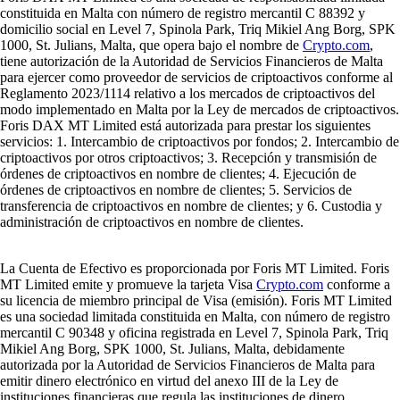
constituida en Malta con número de registro mercantil C 88392 y
domicilio social en Level 7, Spinola Park, Triq Mikiel Ang Borg, SPK
1000, St. Julians, Malta, que opera bajo el nombre de
Crypto.com
,
tiene autorización de la Autoridad de Servicios Financieros de Malta
para ejercer como proveedor de servicios de criptoactivos conforme al
Reglamento 2023/1114 relativo a los mercados de criptoactivos del
modo implementado en Malta por la Ley de mercados de criptoactivos.
Foris DAX MT Limited está autorizada para prestar los siguientes
servicios: 1. Intercambio de criptoactivos por fondos; 2. Intercambio de
criptoactivos por otros criptoactivos; 3. Recepción y transmisión de
órdenes de criptoactivos en nombre de clientes; 4. Ejecución de
órdenes de criptoactivos en nombre de clientes; 5. Servicios de
transferencia de criptoactivos en nombre de clientes; y 6. Custodia y
administración de criptoactivos en nombre de clientes.
La Cuenta de Efectivo es proporcionada por Foris MT Limited. Foris
MT Limited emite y promueve la tarjeta Visa
Crypto.com
conforme a
su licencia de miembro principal de Visa (emisión). Foris MT Limited
es una sociedad limitada constituida en Malta, con número de registro
mercantil C 90348 y oficina registrada en Level 7, Spinola Park, Triq
Mikiel Ang Borg, SPK 1000, St. Julians, Malta, debidamente
autorizada por la Autoridad de Servicios Financieros de Malta para
emitir dinero electrónico en virtud del anexo III de la Ley de
instituciones financieras que regula las instituciones de dinero