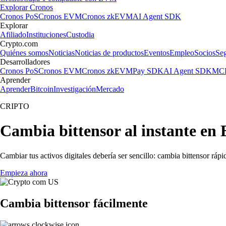
Explorar Cronos
Cronos PoS
Cronos EVM
Cronos zkEVM
AI Agent SDK
Explorar
Afiliado
Instituciones
Custodia
Crypto.com
Quiénes somos
Noticias
Noticias de productos
Eventos
Empleo
Socios
Se
Desarrolladores
Cronos PoS
Cronos EVM
Cronos zkEVM
Pay SDK
AI Agent SDK
MCP
Aprender
Aprender
Bitcoin
Investigación
Mercado
CRIPTO
Cambia bittensor al instante en
Cambiar tus activos digitales debería ser sencillo: cambia bittensor rá
Empieza ahora
Cambia bittensor fácilmente