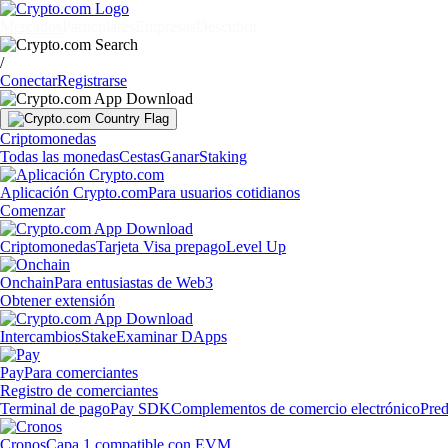
Mercados
Particulares
Empresas
Descubrir
/
Conectar
Registrarse
Criptomonedas
Todas las monedas
Cestas
Ganar
Staking
Aplicación Crypto.com
Para usuarios cotidianos
Comenzar
Criptomonedas
Tarjeta Visa prepago
Level Up
Onchain
Para entusiastas de Web3
Obtener extensión
Intercambios
Stake
Examinar DApps
Pay
Para comerciantes
Registro de comerciantes
Terminal de pago
Pay SDK
Complementos de comercio electrónico
Pred
Cronos
Capa 1 compatible con EVM