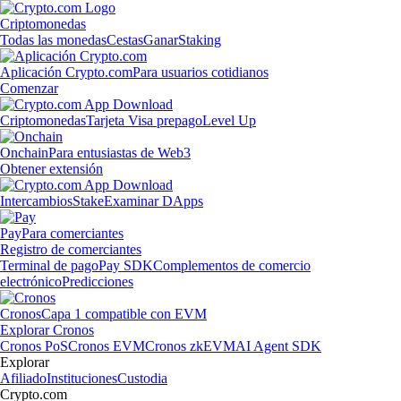
Criptomonedas
Todas las monedas
Cestas
Ganar
Staking
Aplicación Crypto.com
Para usuarios cotidianos
Comenzar
Criptomonedas
Tarjeta Visa prepago
Level Up
Onchain
Para entusiastas de Web3
Obtener extensión
Intercambios
Stake
Examinar DApps
Pay
Para comerciantes
Registro de comerciantes
Terminal de pago
Pay SDK
Complementos de comercio
electrónico
Predicciones
Cronos
Capa 1 compatible con EVM
Explorar Cronos
Cronos PoS
Cronos EVM
Cronos zkEVM
AI Agent SDK
Explorar
Afiliado
Instituciones
Custodia
Crypto.com