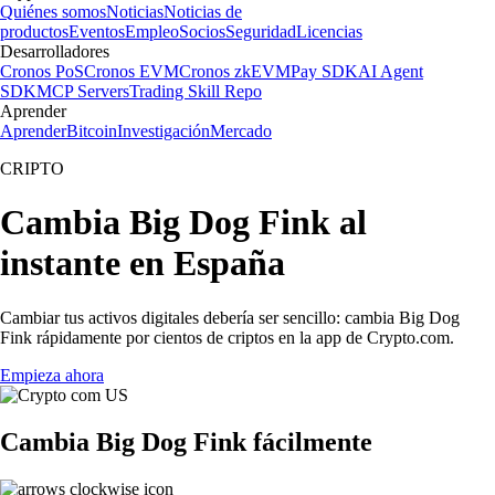
Quiénes somos
Noticias
Noticias de
productos
Eventos
Empleo
Socios
Seguridad
Licencias
Desarrolladores
Cronos PoS
Cronos EVM
Cronos zkEVM
Pay SDK
AI Agent
SDK
MCP Servers
Trading Skill Repo
Aprender
Aprender
Bitcoin
Investigación
Mercado
CRIPTO
Cambia Big Dog Fink al
instante en España
Cambiar tus activos digitales debería ser sencillo: cambia Big Dog
Fink rápidamente por cientos de criptos en la app de Crypto.com.
Empieza ahora
Cambia Big Dog Fink fácilmente