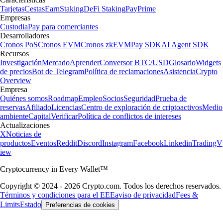
Tarjetas
Cestas
Earn
Staking
DeFi Staking
Pay
Prime
Empresas
Custodia
Pay para comerciantes
Desarrolladores
Cronos PoS
Cronos EVM
Cronos zkEVM
Pay SDK
AI Agent SDK
Recursos
Investigación
Mercado
Aprender
Conversor BTC/USD
Glosario
Widgets
de precios
Bot de Telegram
Política de reclamaciones
Asistencia
Crypto
Overview
Empresa
Quiénes somos
Roadmap
Empleo
Socios
Seguridad
Prueba de
reservas
Afiliado
Licencias
Centro de exploración de criptoactivos
Medio
ambiente
Capital
Verificar
Política de conflictos de intereses
Actualizaciones
X
Noticias de
productos
Eventos
Reddit
Discord
Instagram
Facebook
Linkedin
TradingV
iew
Cryptocurrency in Every Wallet™
Copyright © 2024 - 2026 Crypto.com. Todos los derechos reservados.
Términos y condiciones para el EEE
aviso de privacidad
Fees &
Limits
Estado
Preferencias de cookies