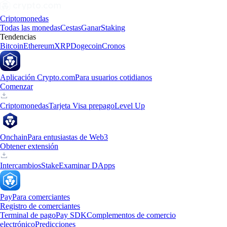
Criptomonedas
Todas las monedas
Cestas
Ganar
Staking
Tendencias
Bitcoin
Ethereum
XRP
Dogecoin
Cronos
Aplicación Crypto.com
Para usuarios cotidianos
Comenzar
Criptomonedas
Tarjeta Visa prepago
Level Up
Onchain
Para entusiastas de Web3
Obtener extensión
Intercambios
Stake
Examinar DApps
Pay
Para comerciantes
Registro de comerciantes
Terminal de pago
Pay SDK
Complementos de comercio
electrónico
Predicciones