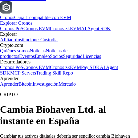
Cronos
Capa 1 compatible con EVM
Explorar Cronos
Cronos PoS
Cronos EVM
Cronos zkEVM
AI Agent SDK
Explorar
Afiliado
Instituciones
Custodia
Crypto.com
Quiénes somos
Noticias
Noticias de
productos
Eventos
Empleo
Socios
Seguridad
Licencias
Desarrolladores
Cronos PoS
Cronos EVM
Cronos zkEVM
Pay SDK
AI Agent
SDK
MCP Servers
Trading Skill Repo
Aprender
Aprender
Bitcoin
Investigación
Mercado
CRIPTO
Cambia Biohaven Ltd. al
instante en España
Cambiar tus activos digitales debería ser sencillo: cambia Biohaven