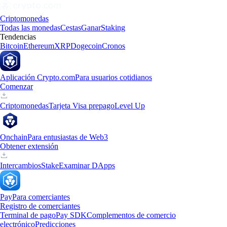
Criptomonedas
Todas las monedas
Cestas
Ganar
Staking
Tendencias
Bitcoin
Ethereum
XRP
Dogecoin
Cronos
Aplicación Crypto.com
Para usuarios cotidianos
Comenzar
Criptomonedas
Tarjeta Visa prepago
Level Up
Onchain
Para entusiastas de Web3
Obtener extensión
Intercambios
Stake
Examinar DApps
Pay
Para comerciantes
Registro de comerciantes
Terminal de pago
Pay SDK
Complementos de comercio
electrónico
Predicciones