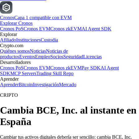
Cronos
Capa 1 compatible con EVM
Explorar Cronos
Cronos PoS
Cronos EVM
Cronos zkEVM
AI Agent SDK
Explorar
Afiliado
Instituciones
Custodia
Crypto.com
Quiénes somos
Noticias
Noticias de
productos
Eventos
Empleo
Socios
Seguridad
Licencias
Desarrolladores
Cronos PoS
Cronos EVM
Cronos zkEVM
Pay SDK
AI Agent
SDK
MCP Servers
Trading Skill Repo
Aprender
Aprender
Bitcoin
Investigación
Mercado
CRIPTO
Cambia BCE, Inc. al instante en
España
Cambiar tus activos digitales debería ser sencillo: cambia BCE, Inc.