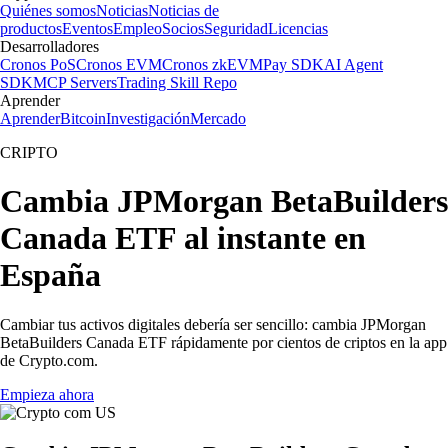
Quiénes somos
Noticias
Noticias de
productos
Eventos
Empleo
Socios
Seguridad
Licencias
Desarrolladores
Cronos PoS
Cronos EVM
Cronos zkEVM
Pay SDK
AI Agent
SDK
MCP Servers
Trading Skill Repo
Aprender
Aprender
Bitcoin
Investigación
Mercado
CRIPTO
Cambia JPMorgan BetaBuilders
Canada ETF al instante en
España
Cambiar tus activos digitales debería ser sencillo: cambia JPMorgan
BetaBuilders Canada ETF rápidamente por cientos de criptos en la app
de Crypto.com.
Empieza ahora