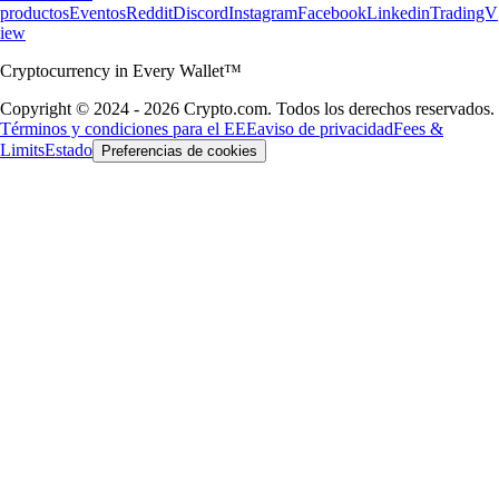
productos
Eventos
Reddit
Discord
Instagram
Facebook
Linkedin
TradingV
iew
Cryptocurrency in Every Wallet™
Copyright © 2024 - 2026 Crypto.com. Todos los derechos reservados.
Términos y condiciones para el EEE
aviso de privacidad
Fees &
Limits
Estado
Preferencias de cookies