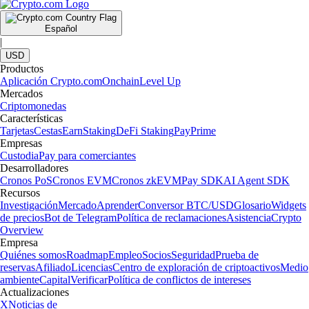
Español
|
USD
Productos
Aplicación Crypto.com
Onchain
Level Up
Mercados
Criptomonedas
Características
Tarjetas
Cestas
Earn
Staking
DeFi Staking
Pay
Prime
Empresas
Custodia
Pay para comerciantes
Desarrolladores
Cronos PoS
Cronos EVM
Cronos zkEVM
Pay SDK
AI Agent SDK
Recursos
Investigación
Mercado
Aprender
Conversor BTC/USD
Glosario
Widgets
de precios
Bot de Telegram
Política de reclamaciones
Asistencia
Crypto
Overview
Empresa
Quiénes somos
Roadmap
Empleo
Socios
Seguridad
Prueba de
reservas
Afiliado
Licencias
Centro de exploración de criptoactivos
Medio
ambiente
Capital
Verificar
Política de conflictos de intereses
Actualizaciones
X
Noticias de