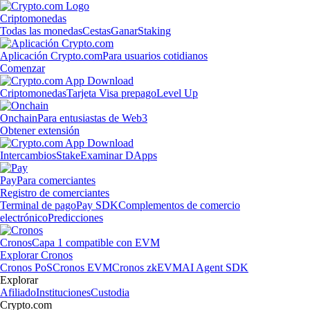
Criptomonedas
Todas las monedas
Cestas
Ganar
Staking
Aplicación Crypto.com
Para usuarios cotidianos
Comenzar
Criptomonedas
Tarjeta Visa prepago
Level Up
Onchain
Para entusiastas de Web3
Obtener extensión
Intercambios
Stake
Examinar DApps
Pay
Para comerciantes
Registro de comerciantes
Terminal de pago
Pay SDK
Complementos de comercio
electrónico
Predicciones
Cronos
Capa 1 compatible con EVM
Explorar Cronos
Cronos PoS
Cronos EVM
Cronos zkEVM
AI Agent SDK
Explorar
Afiliado
Instituciones
Custodia
Crypto.com