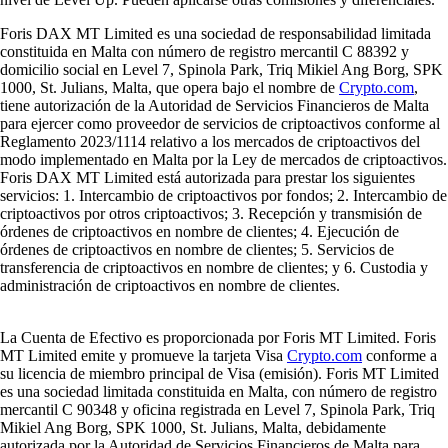
Foris DAX MT Limited es una sociedad de responsabilidad limitada
constituida en Malta con número de registro mercantil C 88392 y
domicilio social en Level 7, Spinola Park, Triq Mikiel Ang Borg, SPK
1000, St. Julians, Malta, que opera bajo el nombre de
Crypto.com
,
tiene autorización de la Autoridad de Servicios Financieros de Malta
para ejercer como proveedor de servicios de criptoactivos conforme al
Reglamento 2023/1114 relativo a los mercados de criptoactivos del
modo implementado en Malta por la Ley de mercados de criptoactivos.
Foris DAX MT Limited está autorizada para prestar los siguientes
servicios: 1. Intercambio de criptoactivos por fondos; 2. Intercambio de
criptoactivos por otros criptoactivos; 3. Recepción y transmisión de
órdenes de criptoactivos en nombre de clientes; 4. Ejecución de
órdenes de criptoactivos en nombre de clientes; 5. Servicios de
transferencia de criptoactivos en nombre de clientes; y 6. Custodia y
administración de criptoactivos en nombre de clientes.
La Cuenta de Efectivo es proporcionada por Foris MT Limited. Foris
MT Limited emite y promueve la tarjeta Visa
Crypto.com
conforme a
su licencia de miembro principal de Visa (emisión). Foris MT Limited
es una sociedad limitada constituida en Malta, con número de registro
mercantil C 90348 y oficina registrada en Level 7, Spinola Park, Triq
Mikiel Ang Borg, SPK 1000, St. Julians, Malta, debidamente
autorizada por la Autoridad de Servicios Financieros de Malta para