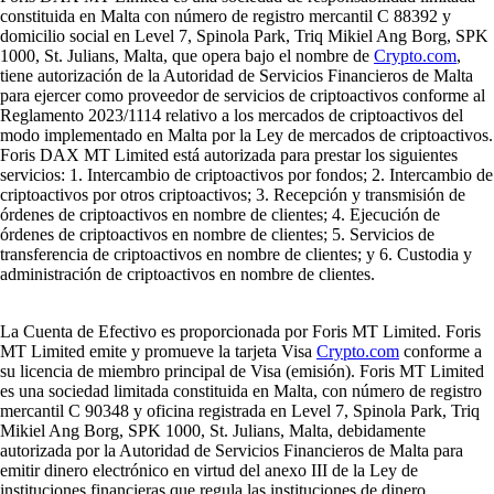
constituida en Malta con número de registro mercantil C 88392 y
domicilio social en Level 7, Spinola Park, Triq Mikiel Ang Borg, SPK
1000, St. Julians, Malta, que opera bajo el nombre de
Crypto.com
,
tiene autorización de la Autoridad de Servicios Financieros de Malta
para ejercer como proveedor de servicios de criptoactivos conforme al
Reglamento 2023/1114 relativo a los mercados de criptoactivos del
modo implementado en Malta por la Ley de mercados de criptoactivos.
Foris DAX MT Limited está autorizada para prestar los siguientes
servicios: 1. Intercambio de criptoactivos por fondos; 2. Intercambio de
criptoactivos por otros criptoactivos; 3. Recepción y transmisión de
órdenes de criptoactivos en nombre de clientes; 4. Ejecución de
órdenes de criptoactivos en nombre de clientes; 5. Servicios de
transferencia de criptoactivos en nombre de clientes; y 6. Custodia y
administración de criptoactivos en nombre de clientes.
La Cuenta de Efectivo es proporcionada por Foris MT Limited. Foris
MT Limited emite y promueve la tarjeta Visa
Crypto.com
conforme a
su licencia de miembro principal de Visa (emisión). Foris MT Limited
es una sociedad limitada constituida en Malta, con número de registro
mercantil C 90348 y oficina registrada en Level 7, Spinola Park, Triq
Mikiel Ang Borg, SPK 1000, St. Julians, Malta, debidamente
autorizada por la Autoridad de Servicios Financieros de Malta para
emitir dinero electrónico en virtud del anexo III de la Ley de
instituciones financieras que regula las instituciones de dinero