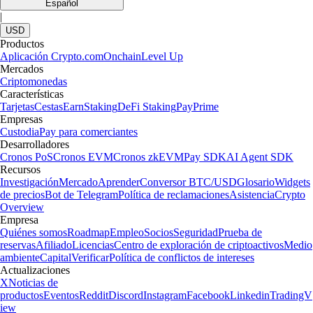
Español
|
USD
Productos
Aplicación Crypto.com
Onchain
Level Up
Mercados
Criptomonedas
Características
Tarjetas
Cestas
Earn
Staking
DeFi Staking
Pay
Prime
Empresas
Custodia
Pay para comerciantes
Desarrolladores
Cronos PoS
Cronos EVM
Cronos zkEVM
Pay SDK
AI Agent SDK
Recursos
Investigación
Mercado
Aprender
Conversor BTC/USD
Glosario
Widgets
de precios
Bot de Telegram
Política de reclamaciones
Asistencia
Crypto
Overview
Empresa
Quiénes somos
Roadmap
Empleo
Socios
Seguridad
Prueba de
reservas
Afiliado
Licencias
Centro de exploración de criptoactivos
Medio
ambiente
Capital
Verificar
Política de conflictos de intereses
Actualizaciones
X
Noticias de
productos
Eventos
Reddit
Discord
Instagram
Facebook
Linkedin
TradingV
iew