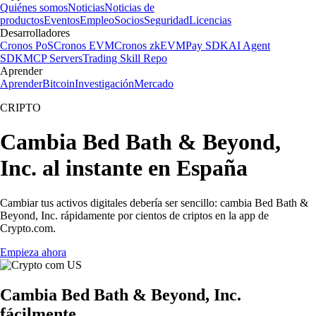
Quiénes somos
Noticias
Noticias de
productos
Eventos
Empleo
Socios
Seguridad
Licencias
Desarrolladores
Cronos PoS
Cronos EVM
Cronos zkEVM
Pay SDK
AI Agent
SDK
MCP Servers
Trading Skill Repo
Aprender
Aprender
Bitcoin
Investigación
Mercado
CRIPTO
Cambia Bed Bath & Beyond,
Inc. al instante en España
Cambiar tus activos digitales debería ser sencillo: cambia Bed Bath &
Beyond, Inc. rápidamente por cientos de criptos en la app de
Crypto.com.
Empieza ahora
Cambia Bed Bath & Beyond, Inc.
fácilmente