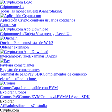
Criptomonedas
Todas las monedas
Cestas
Ganar
Staking
Aplicación Crypto.com
Para usuarios cotidianos
Comenzar
Criptomonedas
Tarjeta Visa prepago
Level Up
Onchain
Para entusiastas de Web3
Obtener extensión
Intercambios
Stake
Examinar DApps
Pay
Para comerciantes
Registro de comerciantes
Terminal de pago
Pay SDK
Complementos de comercio
electrónico
Predicciones
Cronos
Capa 1 compatible con EVM
Explorar Cronos
Cronos PoS
Cronos EVM
Cronos zkEVM
AI Agent SDK
Explorar
Afiliado
Instituciones
Custodia
Crypto.com