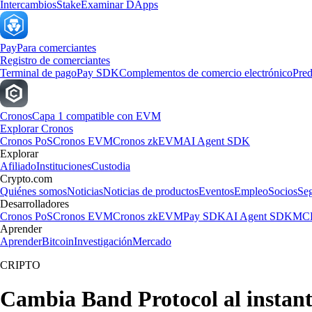
Intercambios
Stake
Examinar DApps
Pay
Para comerciantes
Registro de comerciantes
Terminal de pago
Pay SDK
Complementos de comercio electrónico
Pred
Cronos
Capa 1 compatible con EVM
Explorar Cronos
Cronos PoS
Cronos EVM
Cronos zkEVM
AI Agent SDK
Explorar
Afiliado
Instituciones
Custodia
Crypto.com
Quiénes somos
Noticias
Noticias de productos
Eventos
Empleo
Socios
Se
Desarrolladores
Cronos PoS
Cronos EVM
Cronos zkEVM
Pay SDK
AI Agent SDK
MCP
Aprender
Aprender
Bitcoin
Investigación
Mercado
CRIPTO
Cambia Band Protocol al instan