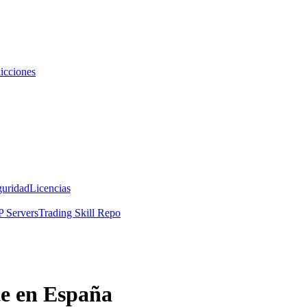
icciones
guridad
Licencias
 Servers
Trading Skill Repo
te en España