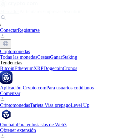
Mercados
Particulares
Empresas
Descubrir
/
Conectar
Registrarse
Criptomonedas
Todas las monedas
Cestas
Ganar
Staking
Tendencias
Bitcoin
Ethereum
XRP
Dogecoin
Cronos
Aplicación Crypto.com
Para usuarios cotidianos
Comenzar
Criptomonedas
Tarjeta Visa prepago
Level Up
Onchain
Para entusiastas de Web3
Obtener extensión