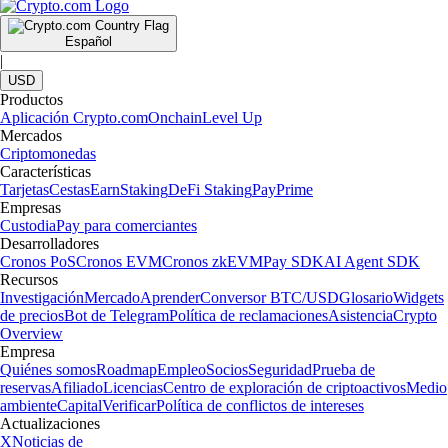
Español
|
USD
Productos
Aplicación Crypto.com
Onchain
Level Up
Mercados
Criptomonedas
Características
Tarjetas
Cestas
Earn
Staking
DeFi Staking
Pay
Prime
Empresas
Custodia
Pay para comerciantes
Desarrolladores
Cronos PoS
Cronos EVM
Cronos zkEVM
Pay SDK
AI Agent SDK
Recursos
Investigación
Mercado
Aprender
Conversor BTC/USD
Glosario
Widgets
de precios
Bot de Telegram
Política de reclamaciones
Asistencia
Crypto
Overview
Empresa
Quiénes somos
Roadmap
Empleo
Socios
Seguridad
Prueba de
reservas
Afiliado
Licencias
Centro de exploración de criptoactivos
Medio
ambiente
Capital
Verificar
Política de conflictos de intereses
Actualizaciones
X
Noticias de