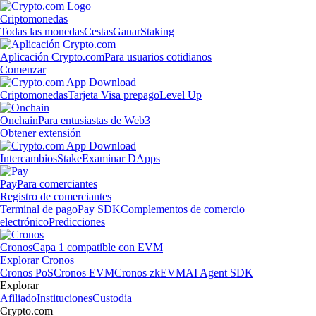
Criptomonedas
Todas las monedas
Cestas
Ganar
Staking
Aplicación Crypto.com
Para usuarios cotidianos
Comenzar
Criptomonedas
Tarjeta Visa prepago
Level Up
Onchain
Para entusiastas de Web3
Obtener extensión
Intercambios
Stake
Examinar DApps
Pay
Para comerciantes
Registro de comerciantes
Terminal de pago
Pay SDK
Complementos de comercio
electrónico
Predicciones
Cronos
Capa 1 compatible con EVM
Explorar Cronos
Cronos PoS
Cronos EVM
Cronos zkEVM
AI Agent SDK
Explorar
Afiliado
Instituciones
Custodia
Crypto.com