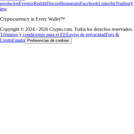
productos
Eventos
Reddit
Discord
Instagram
Facebook
Linkedin
TradingV
iew
Cryptocurrency in Every Wallet™
Copyright © 2024 - 2026 Crypto.com. Todos los derechos reservados.
Términos y condiciones para el EEE
aviso de privacidad
Fees &
Limits
Estado
Preferencias de cookies