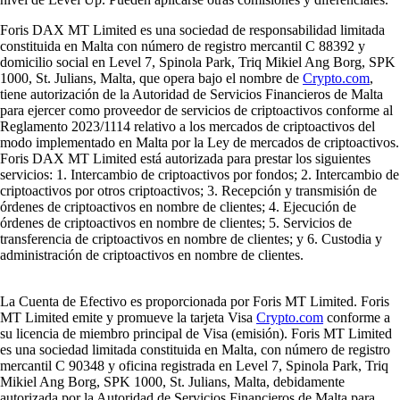
Foris DAX MT Limited es una sociedad de responsabilidad limitada
constituida en Malta con número de registro mercantil C 88392 y
domicilio social en Level 7, Spinola Park, Triq Mikiel Ang Borg, SPK
1000, St. Julians, Malta, que opera bajo el nombre de
Crypto.com
,
tiene autorización de la Autoridad de Servicios Financieros de Malta
para ejercer como proveedor de servicios de criptoactivos conforme al
Reglamento 2023/1114 relativo a los mercados de criptoactivos del
modo implementado en Malta por la Ley de mercados de criptoactivos.
Foris DAX MT Limited está autorizada para prestar los siguientes
servicios: 1. Intercambio de criptoactivos por fondos; 2. Intercambio de
criptoactivos por otros criptoactivos; 3. Recepción y transmisión de
órdenes de criptoactivos en nombre de clientes; 4. Ejecución de
órdenes de criptoactivos en nombre de clientes; 5. Servicios de
transferencia de criptoactivos en nombre de clientes; y 6. Custodia y
administración de criptoactivos en nombre de clientes.
La Cuenta de Efectivo es proporcionada por Foris MT Limited. Foris
MT Limited emite y promueve la tarjeta Visa
Crypto.com
conforme a
su licencia de miembro principal de Visa (emisión). Foris MT Limited
es una sociedad limitada constituida en Malta, con número de registro
mercantil C 90348 y oficina registrada en Level 7, Spinola Park, Triq
Mikiel Ang Borg, SPK 1000, St. Julians, Malta, debidamente
autorizada por la Autoridad de Servicios Financieros de Malta para