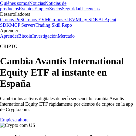
Quiénes somos
Noticias
Noticias de
productos
Eventos
Empleo
Socios
Seguridad
Licencias
Desarrolladores
Cronos PoS
Cronos EVM
Cronos zkEVM
Pay SDK
AI Agent
SDK
MCP Servers
Trading Skill Repo
Aprender
Aprender
Bitcoin
Investigación
Mercado
CRIPTO
Cambia Avantis International
Equity ETF al instante en
España
Cambiar tus activos digitales debería ser sencillo: cambia Avantis
International Equity ETF rápidamente por cientos de criptos en la app
de Crypto.com.
Empieza ahora