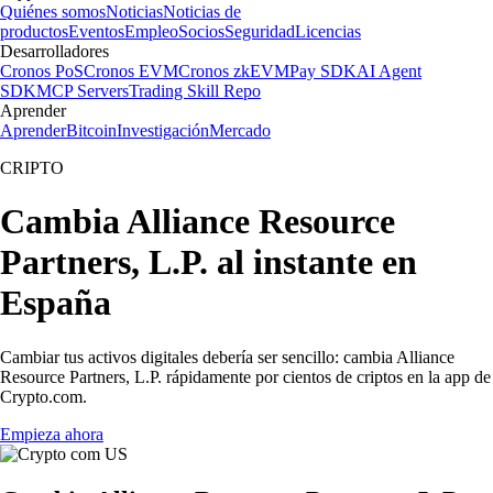
Quiénes somos
Noticias
Noticias de
productos
Eventos
Empleo
Socios
Seguridad
Licencias
Desarrolladores
Cronos PoS
Cronos EVM
Cronos zkEVM
Pay SDK
AI Agent
SDK
MCP Servers
Trading Skill Repo
Aprender
Aprender
Bitcoin
Investigación
Mercado
CRIPTO
Cambia Alliance Resource
Partners, L.P. al instante en
España
Cambiar tus activos digitales debería ser sencillo: cambia Alliance
Resource Partners, L.P. rápidamente por cientos de criptos en la app de
Crypto.com.
Empieza ahora