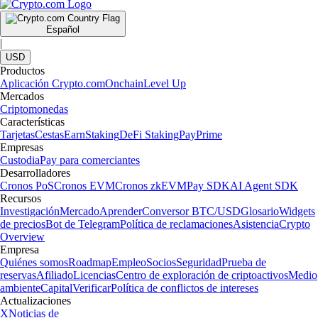
Español
|
USD
Productos
Aplicación Crypto.com
Onchain
Level Up
Mercados
Criptomonedas
Características
Tarjetas
Cestas
Earn
Staking
DeFi Staking
Pay
Prime
Empresas
Custodia
Pay para comerciantes
Desarrolladores
Cronos PoS
Cronos EVM
Cronos zkEVM
Pay SDK
AI Agent SDK
Recursos
Investigación
Mercado
Aprender
Conversor BTC/USD
Glosario
Widgets
de precios
Bot de Telegram
Política de reclamaciones
Asistencia
Crypto
Overview
Empresa
Quiénes somos
Roadmap
Empleo
Socios
Seguridad
Prueba de
reservas
Afiliado
Licencias
Centro de exploración de criptoactivos
Medio
ambiente
Capital
Verificar
Política de conflictos de intereses
Actualizaciones
X
Noticias de