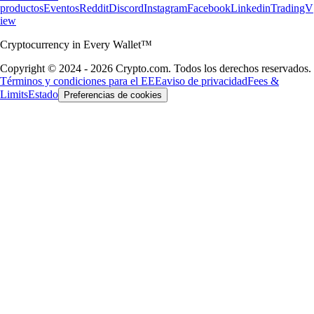
productos
Eventos
Reddit
Discord
Instagram
Facebook
Linkedin
TradingV
iew
Cryptocurrency in Every Wallet™
Copyright © 2024 - 2026 Crypto.com. Todos los derechos reservados.
Términos y condiciones para el EEE
aviso de privacidad
Fees &
Limits
Estado
Preferencias de cookies