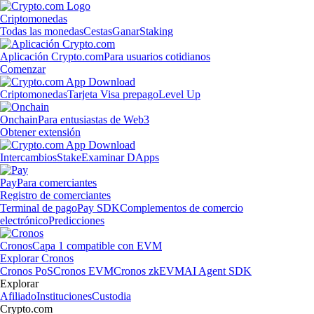
Criptomonedas
Todas las monedas
Cestas
Ganar
Staking
Aplicación Crypto.com
Para usuarios cotidianos
Comenzar
Criptomonedas
Tarjeta Visa prepago
Level Up
Onchain
Para entusiastas de Web3
Obtener extensión
Intercambios
Stake
Examinar DApps
Pay
Para comerciantes
Registro de comerciantes
Terminal de pago
Pay SDK
Complementos de comercio
electrónico
Predicciones
Cronos
Capa 1 compatible con EVM
Explorar Cronos
Cronos PoS
Cronos EVM
Cronos zkEVM
AI Agent SDK
Explorar
Afiliado
Instituciones
Custodia
Crypto.com