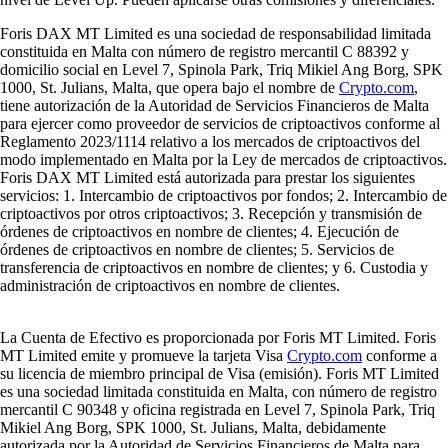
Foris DAX MT Limited es una sociedad de responsabilidad limitada
constituida en Malta con número de registro mercantil C 88392 y
domicilio social en Level 7, Spinola Park, Triq Mikiel Ang Borg, SPK
1000, St. Julians, Malta, que opera bajo el nombre de
Crypto.com
,
tiene autorización de la Autoridad de Servicios Financieros de Malta
para ejercer como proveedor de servicios de criptoactivos conforme al
Reglamento 2023/1114 relativo a los mercados de criptoactivos del
modo implementado en Malta por la Ley de mercados de criptoactivos.
Foris DAX MT Limited está autorizada para prestar los siguientes
servicios: 1. Intercambio de criptoactivos por fondos; 2. Intercambio de
criptoactivos por otros criptoactivos; 3. Recepción y transmisión de
órdenes de criptoactivos en nombre de clientes; 4. Ejecución de
órdenes de criptoactivos en nombre de clientes; 5. Servicios de
transferencia de criptoactivos en nombre de clientes; y 6. Custodia y
administración de criptoactivos en nombre de clientes.
La Cuenta de Efectivo es proporcionada por Foris MT Limited. Foris
MT Limited emite y promueve la tarjeta Visa
Crypto.com
conforme a
su licencia de miembro principal de Visa (emisión). Foris MT Limited
es una sociedad limitada constituida en Malta, con número de registro
mercantil C 90348 y oficina registrada en Level 7, Spinola Park, Triq
Mikiel Ang Borg, SPK 1000, St. Julians, Malta, debidamente
autorizada por la Autoridad de Servicios Financieros de Malta para