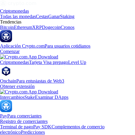
Criptomonedas
Todas las monedas
Cestas
Ganar
Staking
Tendencias
Bitcoin
Ethereum
XRP
Dogecoin
Cronos
Aplicación Crypto.com
Para usuarios cotidianos
Comenzar
Criptomonedas
Tarjeta Visa prepago
Level Up
Onchain
Para entusiastas de Web3
Obtener extensión
Intercambios
Stake
Examinar DApps
Pay
Para comerciantes
Registro de comerciantes
Terminal de pago
Pay SDK
Complementos de comercio
electrónico
Predicciones