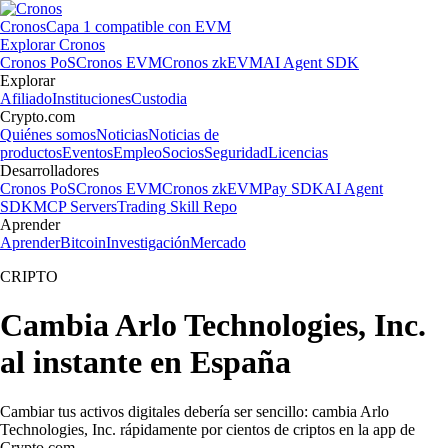
Cronos
Capa 1 compatible con EVM
Explorar Cronos
Cronos PoS
Cronos EVM
Cronos zkEVM
AI Agent SDK
Explorar
Afiliado
Instituciones
Custodia
Crypto.com
Quiénes somos
Noticias
Noticias de
productos
Eventos
Empleo
Socios
Seguridad
Licencias
Desarrolladores
Cronos PoS
Cronos EVM
Cronos zkEVM
Pay SDK
AI Agent
SDK
MCP Servers
Trading Skill Repo
Aprender
Aprender
Bitcoin
Investigación
Mercado
CRIPTO
Cambia Arlo Technologies, Inc.
al instante en España
Cambiar tus activos digitales debería ser sencillo: cambia Arlo
Technologies, Inc. rápidamente por cientos de criptos en la app de
Crypto.com.