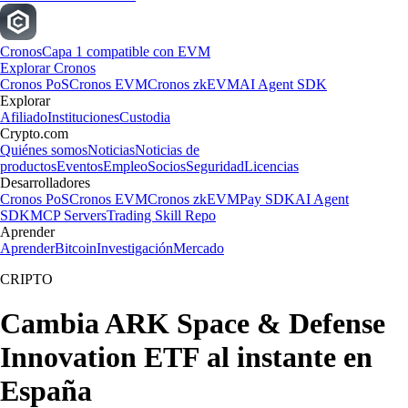
Cronos
Capa 1 compatible con EVM
Explorar Cronos
Cronos PoS
Cronos EVM
Cronos zkEVM
AI Agent SDK
Explorar
Afiliado
Instituciones
Custodia
Crypto.com
Quiénes somos
Noticias
Noticias de
productos
Eventos
Empleo
Socios
Seguridad
Licencias
Desarrolladores
Cronos PoS
Cronos EVM
Cronos zkEVM
Pay SDK
AI Agent
SDK
MCP Servers
Trading Skill Repo
Aprender
Aprender
Bitcoin
Investigación
Mercado
CRIPTO
Cambia ARK Space & Defense
Innovation ETF al instante en
España