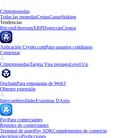
Criptomonedas
Todas las monedas
Cestas
Ganar
Staking
Tendencias
Bitcoin
Ethereum
XRP
Dogecoin
Cronos
Aplicación Crypto.com
Para usuarios cotidianos
Comenzar
Criptomonedas
Tarjeta Visa prepago
Level Up
Onchain
Para entusiastas de Web3
Obtener extensión
Intercambios
Stake
Examinar DApps
Pay
Para comerciantes
Registro de comerciantes
Terminal de pago
Pay SDK
Complementos de comercio
electrónico
Predicciones